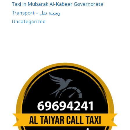
traveling as a family or group, finding the right
transport from or to Kuwait International
Airport (KWI) can be challenging. That’s why
Kuwait Kio Taxi offers specialized 6 Seater
Airport Transfer Services in …
Read more
Kuwait Airport Taxi
24 Hour Airport Taxi Kuwait
,
6 seater airport
transfers Kuwait
,
6 seater taxi Kuwait
,
airport
minivan Kuwait
,
airport van Kuwait
,
family
airport taxi Kuwait
,
group airport taxi Kuwait
,
Kuwait Airport Pickup
,
Kuwait airport transfer
,
kuwait Kio Taxi