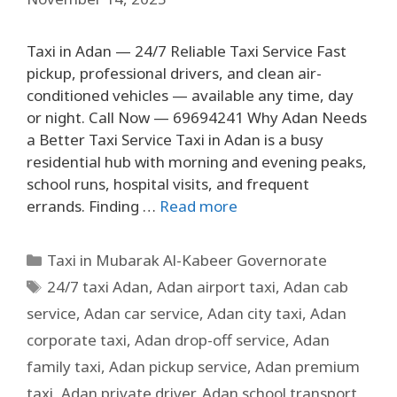
Taxi in Adan — 24/7 Reliable Taxi Service Fast
pickup, professional drivers, and clean air-
conditioned vehicles — available any time, day
or night. Call Now — 69694241 Why Adan Needs
a Better Taxi Service Taxi in Adan is a busy
residential hub with morning and evening peaks,
school runs, hospital visits, and frequent
errands. Finding …
Read more
Taxi in Mubarak Al-Kabeer Governorate
24/7 taxi Adan
,
Adan airport taxi
,
Adan cab
service
,
Adan car service
,
Adan city taxi
,
Adan
corporate taxi
,
Adan drop-off service
,
Adan
family taxi
,
Adan pickup service
,
Adan premium
taxi
,
Adan private driver
,
Adan school transport
,