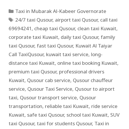
Taxi in Mubarak Al-Kabeer Governorate
24/7 taxi Qusour
,
airport taxi Qusour
,
call taxi
69694241
,
cheap taxi Qusour
,
clean taxi Kuwait
,
corporate taxi Kuwait
,
daily taxi Qusour
,
family
taxi Qusour
,
fast taxi Qusour
,
Kuwait Al Taiyar
Call TaxiQusour
,
kuwait taxi service
,
long-
distance taxi Kuwait
,
online taxi booking Kuwait
,
premium taxi Qusour
,
professional drivers
Kuwait
,
Qusour cab service
,
Qusour chauffeur
service
,
Qusour Taxi Service
,
Qusour to airport
taxi
,
Qusour transport service
,
Qusour
transportation
,
reliable taxi Kuwait
,
ride service
Kuwait
,
safe taxi Qusour
,
school taxi Kuwait
,
SUV
taxi Qusour
,
taxi for students Qusour
,
Taxi in