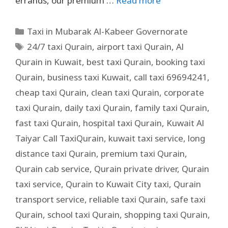
errands, our premium …
Read more
Taxi in Mubarak Al-Kabeer Governorate
24/7 taxi Qurain
,
airport taxi Qurain
,
Al
Qurain in Kuwait
,
best taxi Qurain
,
booking taxi
Qurain
,
business taxi Kuwait
,
call taxi 69694241
,
cheap taxi Qurain
,
clean taxi Qurain
,
corporate
taxi Qurain
,
daily taxi Qurain
,
family taxi Qurain
,
fast taxi Qurain
,
hospital taxi Qurain
,
Kuwait Al
Taiyar Call TaxiQurain
,
kuwait taxi service
,
long
distance taxi Qurain
,
premium taxi Qurain
,
Qurain cab service
,
Qurain private driver
,
Qurain
taxi service
,
Qurain to Kuwait City taxi
,
Qurain
transport service
,
reliable taxi Qurain
,
safe taxi
Qurain
,
school taxi Qurain
,
shopping taxi Qurain
,