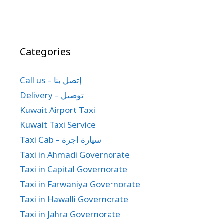
experienced, polite, …
Read more
Taxi Cab – سيارة اجرة
kuwait Taxi
6 Seater Airport Transfers Kuwait
| Family & Group Airport Taxi –
Kuwait Kio Taxi
October 20, 2025
69694241 Call us anytime – We’re ready! 6
Seater Airport Transfers Kuwait – Travel
Together in Comfort with Kuwait Kio Taxi. When