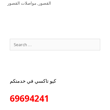
مواصلات القصور
,
القصور
Best Taxi Cab in Farwaniya
Kuwait – 24 Hours Cab Service
October 25, 2025
69694241 Looking for the best taxi cab in
Farwaniya? Call Kio Taxi now and enjoy safe,
fast, and affordable rides anywhere in Kuwait.
We offer 24-hour taxi services in Farwaniya with
clean, air-conditioned vehicles and friendly,
professional drivers. Al Taiyar Call Taxiensures
on-time pickup, transparent pricing, and
excellent service quality. Our drivers are