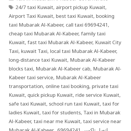
24/7 taxi Kuwait
,
airport pickup Kuwait
,
Airport Taxi Kuwait
,
best taxi Kuwait
,
booking
taxi Mubarak Al-Kabeer
,
call taxi 69694241
,
cheap taxi Mubarak Al-Kabeer
,
family taxi
Kuwait
,
fast taxi Mubarak Al-Kabeer
,
Kuwait City
Taxi
,
kuwait Taxi
,
local taxi Mubarak Al-Kabeer
,
long-distance taxi Kuwait
,
Mubarak Al-Kabeer
blocks taxi
,
Mubarak Al-Kabeer cab
,
Mubarak Al-
Kabeer taxi service
,
Mubarak Al-Kabeer
transportation
,
online taxi booking
,
private taxi
Kuwait
,
quick pickup Kuwait
,
ride service Kuwait
,
safe taxi Kuwait
,
school run taxi Kuwait
,
taxi for
ladies Kuwait
,
taxi for students
,
Taxi in Mubarak
Al-Kabeer
,
taxi near me Kuwait
,
taxi service near
Mubarak Al-Kabeer
,
,
اتصل تاكسي 69694241