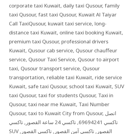
corporate taxi Kuwait
,
daily taxi Qusour
,
family
taxi Qusour
,
fast taxi Qusour
,
Kuwait Al Taiyar
Call TaxiQusour
,
kuwait taxi service
,
long-
distance taxi Kuwait
,
online taxi booking Kuwait
,
premium taxi Qusour
,
professional drivers
Kuwait
,
Qusour cab service
,
Qusour chauffeur
service
,
Qusour Taxi Service
,
Qusour to airport
taxi
,
Qusour transport service
,
Qusour
transportation
,
reliable taxi Kuwait
,
ride service
Kuwait
,
safe taxi Qusour
,
school taxi Kuwait
,
SUV
taxi Qusour
,
taxi for students Qusour
,
Taxi in
Qusour
,
taxi near me Kuwait
,
Taxi Number
Qusour
,
taxi to Kuwait City from Qusour
,
اتصل
تاكسي
,
تاكسي 24 ساعة القصور
,
تاكسي 69694241
,
تاكسي القصور
,
تاكسي آمن القصور
,
SUV القصور