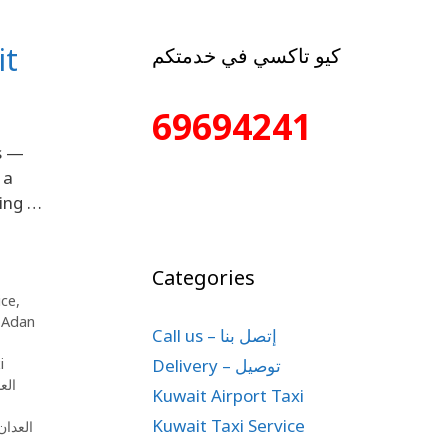
it
كيو تاكسي في خدمتكم
69694241
es —
 a
ding …
Categories
ice
,
,
Adan
Call us – إتصل بنا
Delivery – توصيل
i
P العدان
Kuwait Airport Taxi
ا
Kuwait Taxi Service
العدان