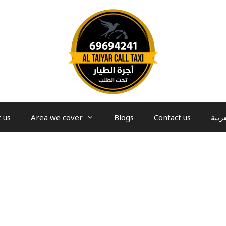
 us
Area we cover
Blogs
Contact us
عربية