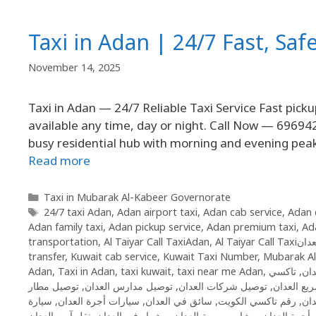
Taxi in Adan | 24/7 Fast, Saf
November 14, 2025
Taxi in Adan — 24/7 Reliable Taxi Service Fast picku
available any time, day or night. Call Now — 69694
busy residential hub with morning and evening peaks
Read more
Taxi in Mubarak Al-Kabeer Governorate
24/7 taxi Adan
,
Adan airport taxi
,
Adan cab service
,
Adan 
Adan family taxi
,
Adan pickup service
,
Adan premium taxi
,
Ada
transportation
,
Al Taiyar Call TaxiAdan
,
Al Taiyar Call Tax
transfer
,
Kuwait cab service
,
Kuwait Taxi Number
,
Mubarak Al
Adan
,
Taxi in Adan
,
taxi kuwait
,
taxi near me Adan
,
,
توصيل مطار
,
توصيل مدارس العدان
,
توصيل شركات العدان
,
يع العدان
سيارة
,
سيارات أجرة العدان
,
سائق في العدان
,
رقم تاكسي الكويت
,
دان
نقل آمن العدان
,
مشوار في العدان
,
مشاوير يومية العدان
,
أجرة العدان