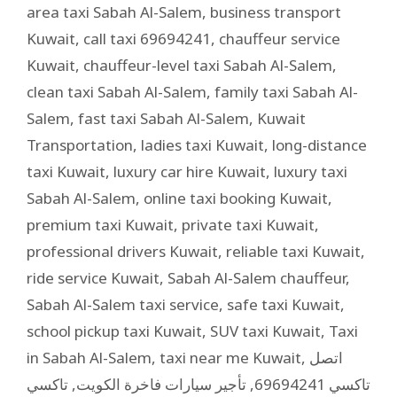
area taxi Sabah Al-Salem
,
business transport
Kuwait
,
call taxi 69694241
,
chauffeur service
Kuwait
,
chauffeur-level taxi Sabah Al-Salem
,
clean taxi Sabah Al-Salem
,
family taxi Sabah Al-
Salem
,
fast taxi Sabah Al-Salem
,
Kuwait
Transportation
,
ladies taxi Kuwait
,
long-distance
taxi Kuwait
,
luxury car hire Kuwait
,
luxury taxi
Sabah Al-Salem
,
online taxi booking Kuwait
,
premium taxi Kuwait
,
private taxi Kuwait
,
professional drivers Kuwait
,
reliable taxi Kuwait
,
ride service Kuwait
,
Sabah Al-Salem chauffeur
,
Sabah Al-Salem taxi service
,
safe taxi Kuwait
,
school pickup taxi Kuwait
,
SUV taxi Kuwait
,
Taxi
in Sabah Al-Salem
,
taxi near me Kuwait
,
اتصل
تاكسي
,
تأجير سيارات فاخرة الكويت
,
تاكسي 69694241