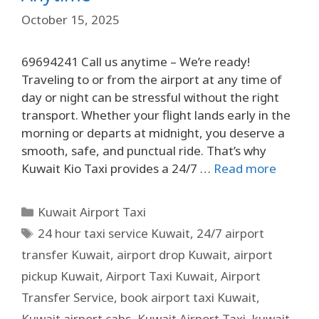
October 15, 2025
69694241 Call us anytime – We’re ready!
Traveling to or from the airport at any time of
day or night can be stressful without the right
transport. Whether your flight lands early in the
morning or departs at midnight, you deserve a
smooth, safe, and punctual ride. That’s why
Kuwait Kio Taxi provides a 24/7 …
Read more
Kuwait Airport Taxi
24 hour taxi service Kuwait
,
24/7 airport
transfer Kuwait
,
airport drop Kuwait
,
airport
pickup Kuwait
,
Airport Taxi Kuwait
,
Airport
Transfer Service
,
book airport taxi Kuwait
,
Kuwait airport cabs
,
Kuwait Airport Taxi
,
kuwait