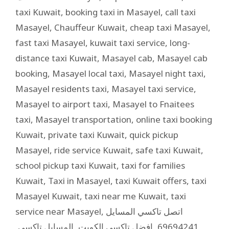
taxi Kuwait
,
booking taxi in Masayel
,
call taxi
Masayel
,
Chauffeur Kuwait
,
cheap taxi Masayel
,
fast taxi Masayel
,
kuwait taxi service
,
long-
distance taxi Kuwait
,
Masayel cab
,
Masayel cab
booking
,
Masayel local taxi
,
Masayel night taxi
,
Masayel residents taxi
,
Masayel taxi service
,
Masayel to airport taxi
,
Masayel to Fnaitees
taxi
,
Masayel transportation
,
online taxi booking
Kuwait
,
private taxi Kuwait
,
quick pickup
Masayel
,
ride service Kuwait
,
safe taxi Kuwait
,
school pickup taxi Kuwait
,
taxi for families
Kuwait
,
Taxi in Masayel
,
taxi Kuwait offers
,
taxi
Masayel Kuwait
,
taxi near me Kuwait
,
taxi
service near Masayel
,
اتصل تاكسي المسايل
,
المسايل تاكسي
,
افضل تاكسي الكويت
,
69694241