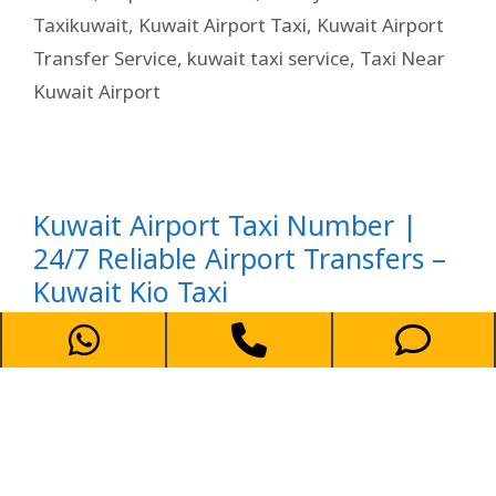
Taxikuwait
,
Kuwait Airport Taxi
,
Kuwait Airport
Transfer Service
,
kuwait taxi service
,
Taxi Near
Kuwait Airport
Kuwait Airport Taxi Number |
24/7 Reliable Airport Transfers –
Kuwait Kio Taxi
October 7, 2025
Call Now For Kuwait Taxi Booking 69694241 1.
Importance of a Trusted Airport Taxi Number
Whether you are a first-time visitor or a
frequent traveler, knowing the correct Kuwait