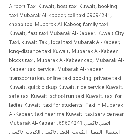
Airport Taxi Kuwait
,
best taxi Kuwait
,
booking
taxi Mubarak Al-Kabeer
,
call taxi 69694241
,
cheap taxi Mubarak Al-Kabeer
,
family taxi
Kuwait
,
fast taxi Mubarak Al-Kabeer
,
Kuwait City
Taxi
,
kuwait Taxi
,
local taxi Mubarak Al-Kabeer
,
long-distance taxi Kuwait
,
Mubarak Al-Kabeer
blocks taxi
,
Mubarak Al-Kabeer cab
,
Mubarak Al-
Kabeer taxi service
,
Mubarak Al-Kabeer
transportation
,
online taxi booking
,
private taxi
Kuwait
,
quick pickup Kuwait
,
ride service Kuwait
,
safe taxi Kuwait
,
school run taxi Kuwait
,
taxi for
ladies Kuwait
,
taxi for students
,
Taxi in Mubarak
Al-Kabeer
,
taxi near me Kuwait
,
taxi service near
Mubarak Al-Kabeer
,
,
اتصل تاكسي 69694241
تاكسي
,
افضل تاكسي الكويت
,
استقبال المطار الكويت