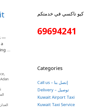
it
كيو تاكسي في خدمتكم
69694241
es —
 a
ding …
Categories
ice
,
,
Adan
Call us – إتصل بنا
Delivery – توصيل
i
P العدان
Kuwait Airport Taxi
ا
Kuwait Taxi Service
العدان