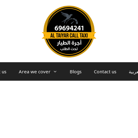
 us
Area we cover
Blogs
Contact us
عربية