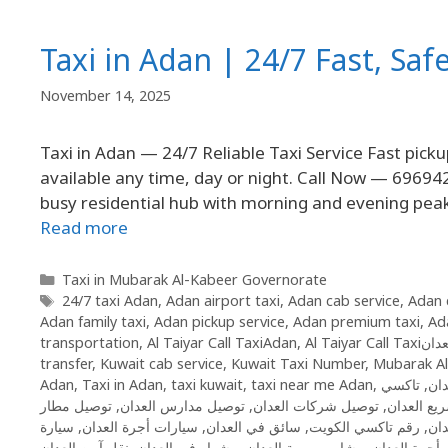
Taxi in Adan | 24/7 Fast, Saf
November 14, 2025
Taxi in Adan — 24/7 Reliable Taxi Service Fast picku
available any time, day or night. Call Now — 69694
busy residential hub with morning and evening peaks
Read more
Taxi in Mubarak Al-Kabeer Governorate
24/7 taxi Adan
,
Adan airport taxi
,
Adan cab service
,
Adan 
Adan family taxi
,
Adan pickup service
,
Adan premium taxi
,
Ada
transportation
,
Al Taiyar Call TaxiAdan
,
Al Taiyar Call Tax
transfer
,
Kuwait cab service
,
Kuwait Taxi Number
,
Mubarak Al
Adan
,
Taxi in Adan
,
taxi kuwait
,
taxi near me Adan
,
,
توصيل مطار
,
توصيل مدارس العدان
,
توصيل شركات العدان
,
يع العدان
سيارة
,
سيارات أجرة العدان
,
سائق في العدان
,
رقم تاكسي الكويت
,
دان
نقل آمن العدان
,
مشوار في العدان
,
مشاوير يومية العدان
,
أجرة العدان