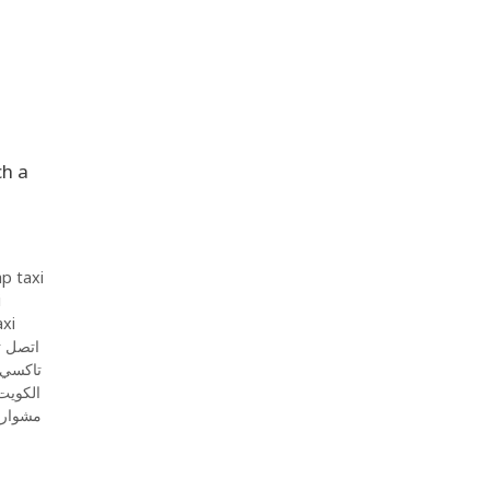
ch a
p taxi
i
axi
اتصل تاكس
تاكسي 
الكويت
مشوار 