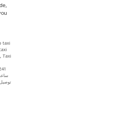
ide,
 you
 taxi
taxi
,
Taxi
241
ساعة
توصيل 