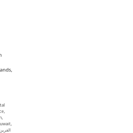
n
rands,
tal
ce
,
n
,
Kuwait
,
تاكسي SUV القرين