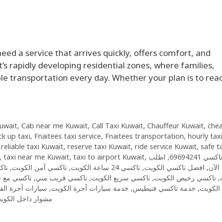
ed a service that arrives quickly, offers comfort, and
’s rapidly developing residential zones, where families,
ble transportation every day. Whether your plan is to rea
Kuwait
,
Cab near me Kuwait
,
Call Taxi Kuwait
,
Chauffeur Kuwait
,
chea
ck up taxi
,
Fnaitees taxi service
,
Fnaitees transportation
,
hourly tax
,
reliable taxi Kuwait
,
reserve taxi Kuwait
,
ride service Kuwait
,
safe t
,
taxi near me Kuwait
,
taxi to airport Kuwait
,
اطلب
,
ي 69694241
تاك
,
تاكسي آمن الكويت
,
تاكسي 24 ساعة الكويت
,
افضل تاكسي الكويت
,
الآن
تاكسي مع 
,
تاكسي قريب مني
,
تاكسي سريع الكويت
,
تاكسي رخيص الكويت
,
سيارات أجرة ال
,
خدمة سيارات أجرة الكويت
,
خدمة تاكسي فنيطيس
,
الكويت
مشوار داخل الكوي