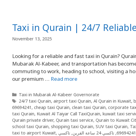
Taxi in Qurain | 24/7 Reliabl
November 13, 2025
Looking for a reliable and fast taxi in Qurain? Qurai
Mubarak Al-Kabeer, and transportation has become a
commuting to work, heading to school, visiting a hosp
our premium …
Read more
Taxi in Mubarak Al-Kabeer Governorate
24/7 taxi Qurain
,
airport taxi Qurain
,
Al Qurain in Kuwait
,
b
69694241
,
cheap taxi Qurain
,
clean taxi Qurain
,
corporate tax
taxi Qurain
,
Kuwait Al Taiyar Call TaxiQurain
,
kuwait taxi servi
Qurain private driver
,
Qurain taxi service
,
Qurain to Kuwait Cit
school taxi Qurain
,
shopping taxi Qurain
,
SUV taxi Qurain
,
Tax
taxi to airport Kuwait
,
,
تاكسي 24 ساعة القرين
,