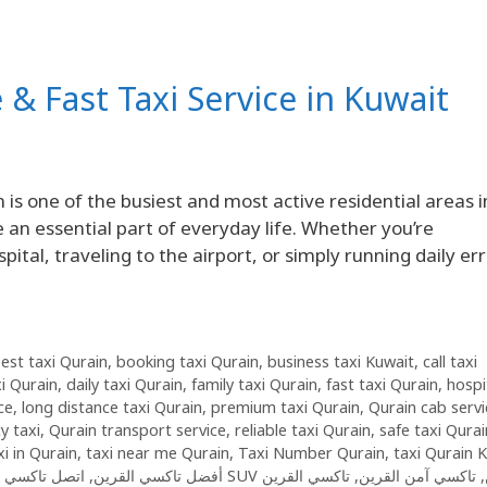
e & Fast Taxi Service in Kuwait
n is one of the busiest and most active residential areas i
n essential part of everyday life. Whether you’re
ital, traveling to the airport, or simply running daily er
est taxi Qurain
,
booking taxi Qurain
,
business taxi Kuwait
,
call taxi
i Qurain
,
daily taxi Qurain
,
family taxi Qurain
,
fast taxi Qurain
,
hospi
ce
,
long distance taxi Qurain
,
premium taxi Qurain
,
Qurain cab servi
y taxi
,
Qurain transport service
,
reliable taxi Qurain
,
safe taxi Qurai
i in Qurain
,
taxi near me Qurain
,
Taxi Number Qurain
,
taxi Qurain 
اتصل تاكسي 69694241
,
أفضل تاكسي القرين
تاكسي القرين
,
تاكسي آمن القرين
,