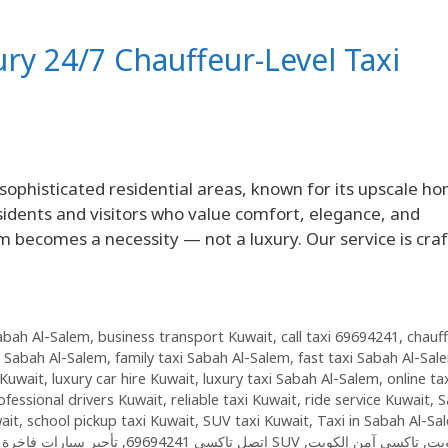
ury 24/7 Chauffeur-Level Taxi
sophisticated residential areas, known for its upscale h
esidents and visitors who value comfort, elegance, and
em becomes a necessity — not a luxury. Our service is cra
abah Al-Salem
,
business transport Kuwait
,
call taxi 69694241
,
chauf
i Sabah Al-Salem
,
family taxi Sabah Al-Salem
,
fast taxi Sabah Al-Sal
 Kuwait
,
luxury car hire Kuwait
,
luxury taxi Sabah Al-Salem
,
online ta
ofessional drivers Kuwait
,
reliable taxi Kuwait
,
ride service Kuwait
,
S
ait
,
school pickup taxi Kuwait
,
SUV taxi Kuwait
,
Taxi in Sabah Al-Sa
تأجير سيارات فاخرة 
,
اتصل تاكسي 69694241
,
تاكسي آمن الكويت
,
تاكسي SU