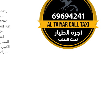
4241
,
l-
arak
ool run
l-
اتصل
المطار
,
الكبير
مبارك 