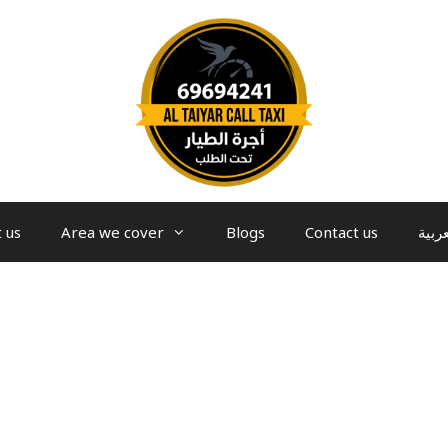
 us
Area we cover
Blogs
Contact us
عربية