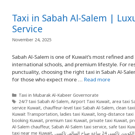
Taxi in Sabah Al-Salem | Lux
Service
November 24, 2025
Sabah Al-Salem is one of Kuwait’s most refined and 
international schools, and premium lifestyle. For r
punctuality, choosing the right taxi in Sabah Al-Sal
for those who expect more …
Read more
Taxi in Mubarak Al-Kabeer Governorate
24/7 taxi Sabah Al-Salem
,
Airport Taxi Kuwait
,
area taxi S
service Kuwait
,
chauffeur-level taxi Sabah Al-Salem
,
clean tax
Kuwait Transportation
,
ladies taxi Kuwait
,
long-distance taxi
booking Kuwait
,
premium taxi Kuwait
,
private taxi Kuwait
,
pr
Al-Salem chauffeur
,
Sabah Al-Salem taxi service
,
safe taxi Kuw
taxi near me Kuwait
,
,
تاكسي 24 ساعة صباح السالم
,
الكويت