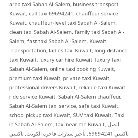
area taxi Sabah Al-Salem
,
business transport
Kuwait
,
call taxi 69694241
,
chauffeur service
Kuwait
,
chauffeur-level taxi Sabah Al-Salem
,
clean taxi Sabah Al-Salem
,
family taxi Sabah Al-
Salem
,
fast taxi Sabah Al-Salem
,
Kuwait
Transportation
,
ladies taxi Kuwait
,
long-distance
taxi Kuwait
,
luxury car hire Kuwait
,
luxury taxi
Sabah Al-Salem
,
online taxi booking Kuwait
,
premium taxi Kuwait
,
private taxi Kuwait
,
professional drivers Kuwait
,
reliable taxi Kuwait
,
ride service Kuwait
,
Sabah Al-Salem chauffeur
,
Sabah Al-Salem taxi service
,
safe taxi Kuwait
,
school pickup taxi Kuwait
,
SUV taxi Kuwait
,
Taxi
in Sabah Al-Salem
,
taxi near me Kuwait
,
اتصل
تاكسي
,
تأجير سيارات فاخرة الكويت
,
تاكسي 69694241