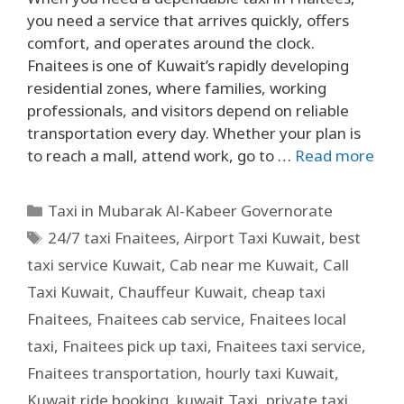
you need a service that arrives quickly, offers
comfort, and operates around the clock.
Fnaitees is one of Kuwait’s rapidly developing
residential zones, where families, working
professionals, and visitors depend on reliable
transportation every day. Whether your plan is
to reach a mall, attend work, go to …
Read more
Taxi in Mubarak Al-Kabeer Governorate
24/7 taxi Fnaitees
,
Airport Taxi Kuwait
,
best
taxi service Kuwait
,
Cab near me Kuwait
,
Call
Taxi Kuwait
,
Chauffeur Kuwait
,
cheap taxi
Fnaitees
,
Fnaitees cab service
,
Fnaitees local
taxi
,
Fnaitees pick up taxi
,
Fnaitees taxi service
,
Fnaitees transportation
,
hourly taxi Kuwait
,
Kuwait ride booking
,
kuwait Taxi
,
private taxi