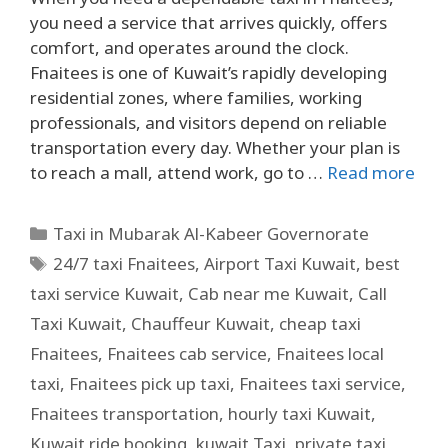
you need a service that arrives quickly, offers
comfort, and operates around the clock.
Fnaitees is one of Kuwait’s rapidly developing
residential zones, where families, working
professionals, and visitors depend on reliable
transportation every day. Whether your plan is
to reach a mall, attend work, go to …
Read more
Taxi in Mubarak Al-Kabeer Governorate
24/7 taxi Fnaitees
,
Airport Taxi Kuwait
,
best
taxi service Kuwait
,
Cab near me Kuwait
,
Call
Taxi Kuwait
,
Chauffeur Kuwait
,
cheap taxi
Fnaitees
,
Fnaitees cab service
,
Fnaitees local
taxi
,
Fnaitees pick up taxi
,
Fnaitees taxi service
,
Fnaitees transportation
,
hourly taxi Kuwait
,
Kuwait ride booking
,
kuwait Taxi
,
private taxi