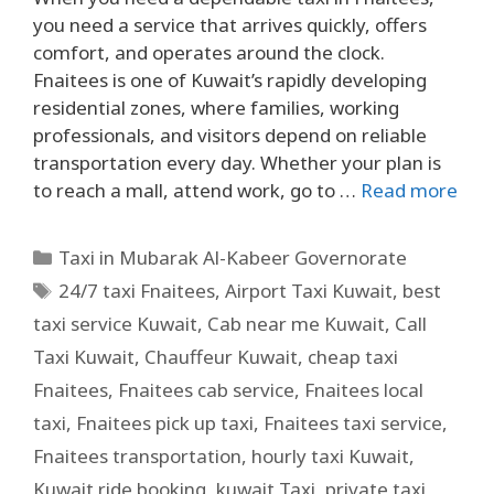
you need a service that arrives quickly, offers
comfort, and operates around the clock.
Fnaitees is one of Kuwait’s rapidly developing
residential zones, where families, working
professionals, and visitors depend on reliable
transportation every day. Whether your plan is
to reach a mall, attend work, go to …
Read more
Taxi in Mubarak Al-Kabeer Governorate
24/7 taxi Fnaitees
,
Airport Taxi Kuwait
,
best
taxi service Kuwait
,
Cab near me Kuwait
,
Call
Taxi Kuwait
,
Chauffeur Kuwait
,
cheap taxi
Fnaitees
,
Fnaitees cab service
,
Fnaitees local
taxi
,
Fnaitees pick up taxi
,
Fnaitees taxi service
,
Fnaitees transportation
,
hourly taxi Kuwait
,
Kuwait ride booking
,
kuwait Taxi
,
private taxi