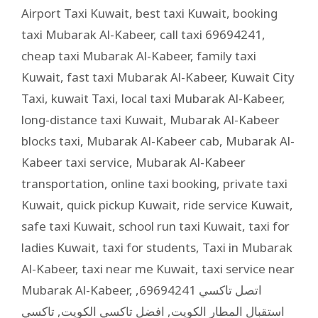
Airport Taxi Kuwait
,
best taxi Kuwait
,
booking
taxi Mubarak Al-Kabeer
,
call taxi 69694241
,
cheap taxi Mubarak Al-Kabeer
,
family taxi
Kuwait
,
fast taxi Mubarak Al-Kabeer
,
Kuwait City
Taxi
,
kuwait Taxi
,
local taxi Mubarak Al-Kabeer
,
long-distance taxi Kuwait
,
Mubarak Al-Kabeer
blocks taxi
,
Mubarak Al-Kabeer cab
,
Mubarak Al-
Kabeer taxi service
,
Mubarak Al-Kabeer
transportation
,
online taxi booking
,
private taxi
Kuwait
,
quick pickup Kuwait
,
ride service Kuwait
,
safe taxi Kuwait
,
school run taxi Kuwait
,
taxi for
ladies Kuwait
,
taxi for students
,
Taxi in Mubarak
Al-Kabeer
,
taxi near me Kuwait
,
taxi service near
Mubarak Al-Kabeer
,
,
اتصل تاكسي 69694241
تاكسي
,
افضل تاكسي الكويت
,
استقبال المطار الكويت