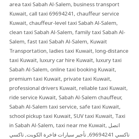
area taxi Sabah Al-Salem
,
business transport
Kuwait
,
call taxi 69694241
,
chauffeur service
Kuwait
,
chauffeur-level taxi Sabah Al-Salem
,
clean taxi Sabah Al-Salem
,
family taxi Sabah Al-
Salem
,
fast taxi Sabah Al-Salem
,
Kuwait
Transportation
,
ladies taxi Kuwait
,
long-distance
taxi Kuwait
,
luxury car hire Kuwait
,
luxury taxi
Sabah Al-Salem
,
online taxi booking Kuwait
,
premium taxi Kuwait
,
private taxi Kuwait
,
professional drivers Kuwait
,
reliable taxi Kuwait
,
ride service Kuwait
,
Sabah Al-Salem chauffeur
,
Sabah Al-Salem taxi service
,
safe taxi Kuwait
,
school pickup taxi Kuwait
,
SUV taxi Kuwait
,
Taxi
in Sabah Al-Salem
,
taxi near me Kuwait
,
اتصل
تاكسي
,
تأجير سيارات فاخرة الكويت
,
تاكسي 69694241