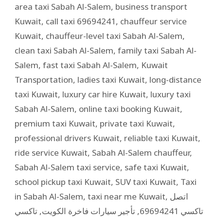
area taxi Sabah Al-Salem
,
business transport
Kuwait
,
call taxi 69694241
,
chauffeur service
Kuwait
,
chauffeur-level taxi Sabah Al-Salem
,
clean taxi Sabah Al-Salem
,
family taxi Sabah Al-
Salem
,
fast taxi Sabah Al-Salem
,
Kuwait
Transportation
,
ladies taxi Kuwait
,
long-distance
taxi Kuwait
,
luxury car hire Kuwait
,
luxury taxi
Sabah Al-Salem
,
online taxi booking Kuwait
,
premium taxi Kuwait
,
private taxi Kuwait
,
professional drivers Kuwait
,
reliable taxi Kuwait
,
ride service Kuwait
,
Sabah Al-Salem chauffeur
,
Sabah Al-Salem taxi service
,
safe taxi Kuwait
,
school pickup taxi Kuwait
,
SUV taxi Kuwait
,
Taxi
in Sabah Al-Salem
,
taxi near me Kuwait
,
اتصل
تاكسي
,
تأجير سيارات فاخرة الكويت
,
تاكسي 69694241