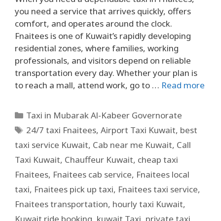
you need a service that arrives quickly, offers
comfort, and operates around the clock.
Fnaitees is one of Kuwait’s rapidly developing
residential zones, where families, working
professionals, and visitors depend on reliable
transportation every day. Whether your plan is
to reach a mall, attend work, go to …
Read more
Taxi in Mubarak Al-Kabeer Governorate
24/7 taxi Fnaitees
,
Airport Taxi Kuwait
,
best
taxi service Kuwait
,
Cab near me Kuwait
,
Call
Taxi Kuwait
,
Chauffeur Kuwait
,
cheap taxi
Fnaitees
,
Fnaitees cab service
,
Fnaitees local
taxi
,
Fnaitees pick up taxi
,
Fnaitees taxi service
,
Fnaitees transportation
,
hourly taxi Kuwait
,
Kuwait ride booking
,
kuwait Taxi
,
private taxi