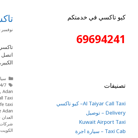
تاكس
كيو تاكسي في خدمتكم
نوفمبر 14, 2025
69694241
الكبير
سيار
تصنيفات
 taxi Adan
,
Adan
 Call Taxi
Al Taiyar Call Taxi– كيو تاكسي
fe taxi
e Adan
Delivery – توصيل
العدان خدمة
Kuwait Airport Taxi
شركات 
الكويت
,
Taxi Cab – سيارة اجرة