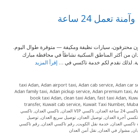
تعمل 24 ساعة
 توصيل سريعة، سائقون محترفون، سيارات نظيفة ومكيفة — متوفرة طوال اليوم.
 منطقة العدان من أكثر المناطق السكنية نشاطاً في محافظة مبارك
بية. لذلك نقدم لكم خدمة تاكسي في …
إقرأ المزيد
,
Adan airport taxi
,
Adan cab service
,
Adan car s
Adan family taxi
,
Adan pickup service
,
Adan premium taxi
,
A
book taxi Adan
,
clean taxi Adan
,
fast taxi Adan
,
Kuwa
transfer
,
Kuwait cab service
,
Kuwait Taxi Number
,
Mubar
اكسي 24 ساعة العدان
,
تاكسي VIP العدان
,
تاكسي العدان
,
تاكسي
تكسي أجرة العدان
,
توصيل العدان
,
توصيل سريع العدان
,
توصيل
تاكسي العدان
,
خدمة نقل الكويت
,
رقم تاكسي العدان
,
رقم تاكسي
ان
,
مشوار في العدان
,
نقل آمن العدان