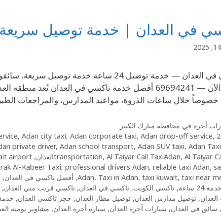
ي في العدان | خدمة توصيل سريعة وآمنة 
تاكسي في العدان — خدمة توصيل 24 ساعة خدمة
اتصل الآن — 69694241 أفضل خدمة تاكسي في العدان تُعد
، خصوصاً خلال ساعات الذروة، مواعيد المدارس، والمراجعات الط
ات أجرة في محافظة مبارك الكبير
ervice
,
Adan city taxi
,
Adan corporate taxi
,
Adan drop-off service
,
24/7
dan private driver
,
Adan school transport
,
Adan SUV taxi
,
Adan Taxi
Al Taiyarالعدان
,
Al Taiyar Call TaxiAdan
,
transportation
,
it airport
ak Al-Kabeer Taxi
,
professional drivers Adan
,
reliable taxi Adan
,
sa
taxi near m
,
taxi kuwait
,
Taxi in Adan
,
Adan
,
أفضل تاكسي في العدان
,
ت
 24 ساعة
,
تاكسي الكويت
,
تاكسي في العدان
,
تاكسي قريب مني العدان
,
العدان
,
توصيل مدارس العدان
,
توصيل مطار العدان
,
حجز تاكسي العدان
,
خدمة 
سائق في العدان
,
سيارات أجرة العدان
,
سيارة أجرة العدان
,
مشاوير يومية العد