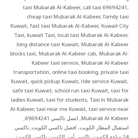
taxi Mubarak Al-Kabeer
,
call taxi 69694241
,
cheap taxi Mubarak Al-Kabeer
,
family taxi
Kuwait
,
fast taxi Mubarak Al-Kabeer
,
Kuwait City
Taxi
,
kuwait Taxi
,
local taxi Mubarak Al-Kabeer
,
long-distance taxi Kuwait
,
Mubarak Al-Kabeer
blocks taxi
,
Mubarak Al-Kabeer cab
,
Mubarak Al-
Kabeer taxi service
,
Mubarak Al-Kabeer
transportation
,
online taxi booking
,
private taxi
Kuwait
,
quick pickup Kuwait
,
ride service Kuwait
,
safe taxi Kuwait
,
school run taxi Kuwait
,
taxi for
ladies Kuwait
,
taxi for students
,
Taxi in Mubarak
Al-Kabeer
,
taxi near me Kuwait
,
taxi service near
Mubarak Al-Kabeer
,
اتصل تاكسي 69694241
,
استقبال المطار الكويت
,
افضل تاكسي الكويت
,
تاكسي
24 ساعة الكويت
,
تاكسي آمن الكويت
,
تاكسي الكويت
,