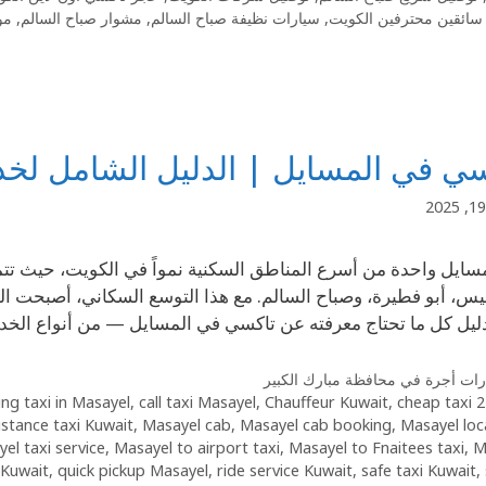
سائقين محترفين الكويت
,
سيارات نظيفة صباح السالم
,
مشوار صباح السالم
,
مو
ي في المسايل | الدليل الشامل لخدمة ال
لمسايل واحدة من أسرع المناطق السكنية نمواً في الكويت، حيث تتم
يس، أبو فطيرة، وصباح السالم. مع هذا التوسع السكاني، أصبحت ال
دليل كل ما تحتاج معرفته عن تاكسي في المسايل — من أنواع الخ
ات أجرة في محافظة مبارك الكبير
ng taxi in Masayel
,
call taxi Masayel
,
Chauffeur Kuwait
,
cheap taxi
24/7 
istance taxi Kuwait
,
Masayel cab
,
Masayel cab booking
,
Masayel loca
el taxi service
,
Masayel to airport taxi
,
Masayel to Fnaitees taxi
,
M
 Kuwait
,
quick pickup Masayel
,
ride service Kuwait
,
safe taxi Kuwait
,