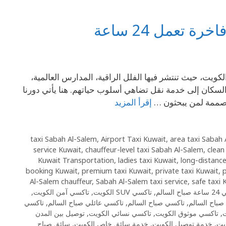
تعمل 24 ساعة
الكويت، حيث تنتشر فيها الفلل الراقية، المدارس العالمية،
السكان إلى خدمة نقل تضاهي أسلوب حياتهم. هنا يأتي دورنا
مصممة لمن يبحثون …
إقرأ المزيد
,
Airport Taxi Kuwait
,
area taxi Sabah
service Kuwait
,
chauffeur-level taxi Sabah Al-Salem
,
clean
Kuwait Transportation
,
ladies taxi Kuwait
,
long-distance
booking Kuwait
,
premium taxi Kuwait
,
private taxi Kuwait
,
p
Al-Salem chauffeur
,
Sabah Al-Salem taxi service
,
safe taxi 
 السالم
,
تاكسي SUV الكويت
,
تاكسي آمن الكويت
,
صباح السالم
,
تاكسي صباح السالم
,
تاكسي عائلي صباح السالم
,
تاكسي
,
تاكسي موثوق الكويت
,
تاكسي نسائي الكويت
,
توصيل بين المدن
يت
,
خدمة توصيل الكويت
,
خدمة سائق خاص الكويت
,
سائق صباح