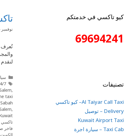
تاكس
كيو تاكسي في خدمتكم
نوفمبر 24, 2025
69694241
تُعرف 
والمجم
لنقدم 
سيار
تصنيفات
xi Sabah Al-Salem
-Salem
,
ne taxi
Al Taiyar Call Taxi– كيو تاكسي
,
Sabah
-Salem
,
Delivery – توصيل
Kuwait
Kuwait Airport Taxi
تاكسي ا
فاخر صب
Taxi Cab – سيارة اجرة
الكويت
,