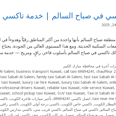
ي في صباح السالم | خدمة تاكسي فاخرة 
منطقة صباح السالم بأنها واحدة من أكثر المناطق رقيّاً وهدوءاً في 
عات السكنية الحديثة. ومع هذا المستوى العالي من الجودة، يحتاج 
لك تاكسي في صباح السالم بأسلوب فاخر، راقٍ، ومريح — خدمة 
ات أجرة في محافظة مبارك الكبير
 Al-Salem
,
business transport Kuwait
,
call taxi 69694241
,
chauffeur
24/7 ta
 taxi Sabah Al-Salem
,
family taxi Sabah Al-Salem
,
fast taxi Sabah Al
 taxi Kuwait
,
luxury car hire Kuwait
,
luxury taxi Sabah Al-Salem
,
onli
rofessional drivers Kuwait
,
reliable taxi Kuwait
,
ride service Kuwait
Kuwait
,
school pickup taxi Kuwait
,
SUV taxi Kuwait
,
Taxi in Sabah Al
taxi near me 
,
اتصل تاكسي 69694241
,
تأجير سيارات فاخرة الكويت
,
تاكسي 24 ساعة صباح
لمطار الكويت
,
تاكسي خاص الكويت
,
تاكسي درجة أولى الكويت
,
تاكسي راقي 
اح السالم
,
تاكسي في صباح السالم
,
تاكسي قريب مني
,
تاكسي مدارس الكويت
توصيل سريع صباح السالم
,
توصيل شركات الكويت
,
حجز تاكسي اون لاين الكو