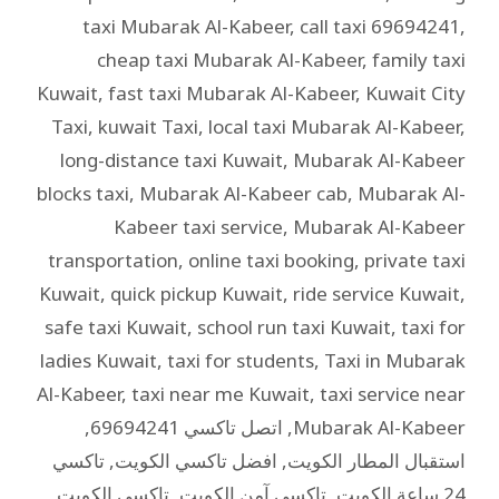
taxi Mubarak Al-Kabeer
,
call taxi 69694241
,
cheap taxi Mubarak Al-Kabeer
,
family taxi
Kuwait
,
fast taxi Mubarak Al-Kabeer
,
Kuwait City
Taxi
,
kuwait Taxi
,
local taxi Mubarak Al-Kabeer
,
long-distance taxi Kuwait
,
Mubarak Al-Kabeer
blocks taxi
,
Mubarak Al-Kabeer cab
,
Mubarak Al-
Kabeer taxi service
,
Mubarak Al-Kabeer
transportation
,
online taxi booking
,
private taxi
Kuwait
,
quick pickup Kuwait
,
ride service Kuwait
,
safe taxi Kuwait
,
school run taxi Kuwait
,
taxi for
ladies Kuwait
,
taxi for students
,
Taxi in Mubarak
Al-Kabeer
,
taxi near me Kuwait
,
taxi service near
Mubarak Al-Kabeer
,
اتصل تاكسي 69694241
,
استقبال المطار الكويت
,
افضل تاكسي الكويت
,
تاكسي
24 ساعة الكويت
,
تاكسي آمن الكويت
,
تاكسي الكويت
,