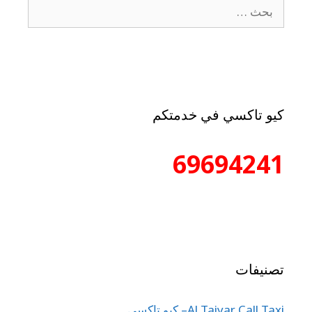
كيو تاكسي في خدمتكم
69694241
تصنيفات
Al Taiyar Call Taxi– كيو تاكسي