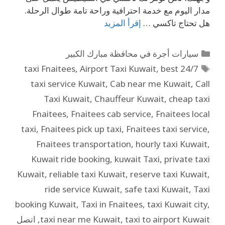
مدار اليوم مع خدمة احترافية وراحة تامة طوال الرحلة.
هل تحتاج تاكسي …
إقرأ المزيد
سيارات أجرة في محافظة مبارك الكبير
,
Airport Taxi Kuwait
,
best
24/7 taxi Fnaitees
taxi service Kuwait
,
Cab near me Kuwait
,
Call
Taxi Kuwait
,
Chauffeur Kuwait
,
cheap taxi
Fnaitees
,
Fnaitees cab service
,
Fnaitees local
taxi
,
Fnaitees pick up taxi
,
Fnaitees taxi service
,
Fnaitees transportation
,
hourly taxi Kuwait
,
Kuwait ride booking
,
kuwait Taxi
,
private taxi
Kuwait
,
reliable taxi Kuwait
,
reserve taxi Kuwait
,
ride service Kuwait
,
safe taxi Kuwait
,
Taxi
booking Kuwait
,
Taxi in Fnaitees
,
taxi Kuwait city
,
taxi to airport Kuwait
,
taxi near me Kuwait
,
اتصل