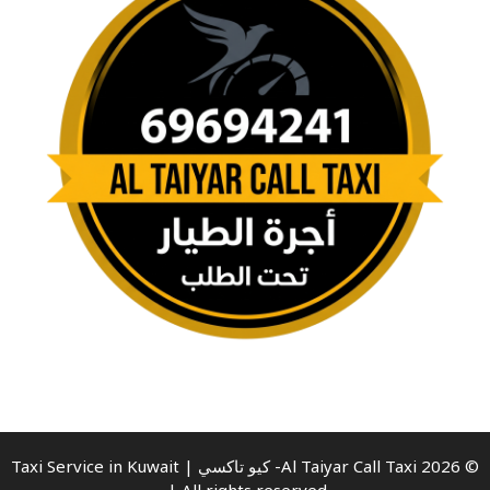
© 2026 Al Taiyar Call Taxi- كيو تاكسي | Taxi Service in Kuwait