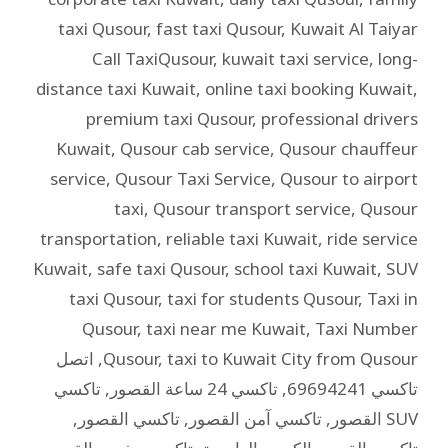
taxi Qusour
,
fast taxi Qusour
,
Kuwait Al Taiyar
Call TaxiQusour
,
kuwait taxi service
,
long-
distance taxi Kuwait
,
online taxi booking Kuwait
,
premium taxi Qusour
,
professional drivers
Kuwait
,
Qusour cab service
,
Qusour chauffeur
service
,
Qusour Taxi Service
,
Qusour to airport
taxi
,
Qusour transport service
,
Qusour
transportation
,
reliable taxi Kuwait
,
ride service
Kuwait
,
safe taxi Qusour
,
school taxi Kuwait
,
SUV
taxi Qusour
,
taxi for students Qusour
,
Taxi in
Qusour
,
taxi near me Kuwait
,
Taxi Number
taxi to Kuwait City from Qusour
,
Qusour
,
اتصل
تاكسي 69694241
,
تاكسي 24 ساعة القصور
,
تاكسي
SUV القصور
,
تاكسي آمن القصور
,
تاكسي القصور
,