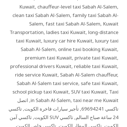
Kuwait
,
chauffeur-level taxi Sabah Al-Salem
,
clean taxi Sabah Al-Salem
,
family taxi Sabah Al-
Salem
,
fast taxi Sabah Al-Salem
,
Kuwait
Transportation
,
ladies taxi Kuwait
,
long-distance
taxi Kuwait
,
luxury car hire Kuwait
,
luxury taxi
Sabah Al-Salem
,
online taxi booking Kuwait
,
premium taxi Kuwait
,
private taxi Kuwait
,
professional drivers Kuwait
,
reliable taxi Kuwait
,
ride service Kuwait
,
Sabah Al-Salem chauffeur
,
Sabah Al-Salem taxi service
,
safe taxi Kuwait
,
school pickup taxi Kuwait
,
SUV taxi Kuwait
,
Taxi
taxi near me Kuwait
,
in Sabah Al-Salem
,
اتصل
تاكسي 69694241
,
تأجير سيارات فاخرة الكويت
,
تاكسي
24 ساعة صباح السالم
,
تاكسي SUV الكويت
,
تاكسي آمن
الكويت
,
تاكسي المطار الكويت
,
تاكسي خاص الكويت
,