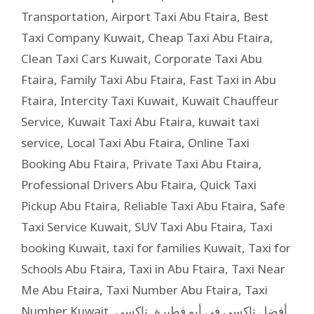
Transportation
,
Airport Taxi Abu Ftaira
,
Best
Taxi Company Kuwait
,
Cheap Taxi Abu Ftaira
,
Clean Taxi Cars Kuwait
,
Corporate Taxi Abu
Ftaira
,
Family Taxi Abu Ftaira
,
Fast Taxi in Abu
Ftaira
,
Intercity Taxi Kuwait
,
Kuwait Chauffeur
Service
,
Kuwait Taxi Abu Ftaira
,
kuwait taxi
service
,
Local Taxi Abu Ftaira
,
Online Taxi
Booking Abu Ftaira
,
Private Taxi Abu Ftaira
,
Professional Drivers Abu Ftaira
,
Quick Taxi
Pickup Abu Ftaira
,
Reliable Taxi Abu Ftaira
,
Safe
Taxi Service Kuwait
,
SUV Taxi Abu Ftaira
,
Taxi
booking Kuwait
,
taxi for families Kuwait
,
Taxi for
Schools Abu Ftaira
,
Taxi in Abu Ftaira
,
Taxi Near
Me Abu Ftaira
,
Taxi Number Abu Ftaira
,
Taxi
Number Kuwait
,
تاكسي
,
أفضل تاكسي في أبو فطيرة