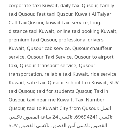
corporate taxi Kuwait
,
daily taxi Qusour
,
family
taxi Qusour
,
fast taxi Qusour
,
Kuwait Al Taiyar
Call TaxiQusour
,
kuwait taxi service
,
long-
distance taxi Kuwait
,
online taxi booking Kuwait
,
premium taxi Qusour
,
professional drivers
Kuwait
,
Qusour cab service
,
Qusour chauffeur
service
,
Qusour Taxi Service
,
Qusour to airport
taxi
,
Qusour transport service
,
Qusour
transportation
,
reliable taxi Kuwait
,
ride service
Kuwait
,
safe taxi Qusour
,
school taxi Kuwait
,
SUV
taxi Qusour
,
taxi for students Qusour
,
Taxi in
Qusour
,
taxi near me Kuwait
,
Taxi Number
Qusour
,
taxi to Kuwait City from Qusour
,
اتصل
تاكسي
,
تاكسي 24 ساعة القصور
,
تاكسي 69694241
,
تاكسي القصور
,
تاكسي آمن القصور
,
SUV القصور