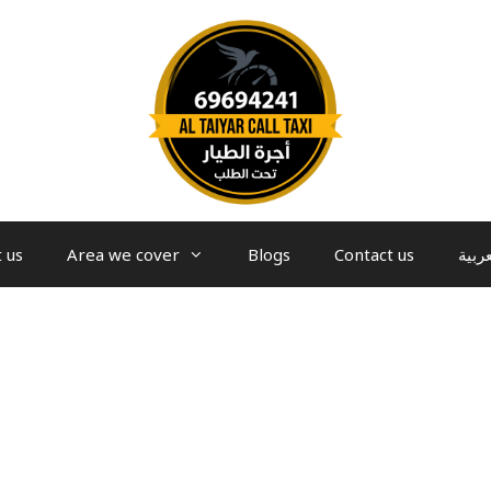
 us
Area we cover
Blogs
Contact us
عربية