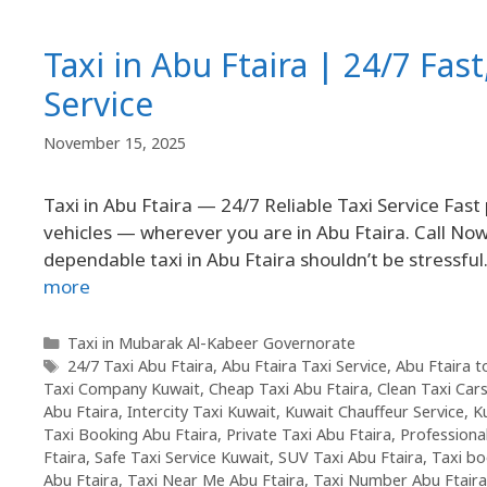
Taxi in Abu Ftaira | 24/7 Fast
Service
November 15, 2025
Taxi in Abu Ftaira — 24/7 Reliable Taxi Service Fast 
vehicles — wherever you are in Abu Ftaira. Call No
dependable taxi in Abu Ftaira shouldn’t be stressful. 
more
Taxi in Mubarak Al-Kabeer Governorate
24/7 Taxi Abu Ftaira
,
Abu Ftaira Taxi Service
,
Abu Ftaira t
Taxi Company Kuwait
,
Cheap Taxi Abu Ftaira
,
Clean Taxi Car
Abu Ftaira
,
Intercity Taxi Kuwait
,
Kuwait Chauffeur Service
,
K
Taxi Booking Abu Ftaira
,
Private Taxi Abu Ftaira
,
Professiona
Ftaira
,
Safe Taxi Service Kuwait
,
SUV Taxi Abu Ftaira
,
Taxi bo
Abu Ftaira
,
Taxi Near Me Abu Ftaira
,
Taxi Number Abu Ftaira