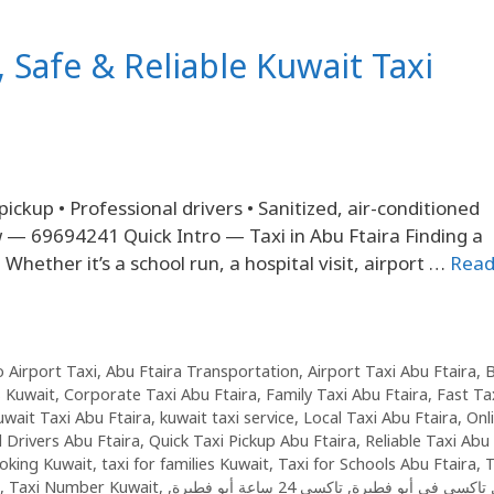
, Safe & Reliable Kuwait Taxi
pickup • Professional drivers • Sanitized, air-conditioned
w — 69694241 Quick Intro — Taxi in Abu Ftaira Finding a
Whether it’s a school run, a hospital visit, airport …
Rea
o Airport Taxi
,
Abu Ftaira Transportation
,
Airport Taxi Abu Ftaira
,
B
s Kuwait
,
Corporate Taxi Abu Ftaira
,
Family Taxi Abu Ftaira
,
Fast Tax
uwait Taxi Abu Ftaira
,
kuwait taxi service
,
Local Taxi Abu Ftaira
,
Onl
l Drivers Abu Ftaira
,
Quick Taxi Pickup Abu Ftaira
,
Reliable Taxi Abu
oking Kuwait
,
taxi for families Kuwait
,
Taxi for Schools Abu Ftaira
,
T
,
Taxi Number Kuwait
,
,
تاكسي 24 ساعة أبو فطيرة
,
تاكسي في أبو فطيرة