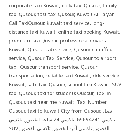
corporate taxi Kuwait
,
daily taxi Qusour
,
family
taxi Qusour
,
fast taxi Qusour
,
Kuwait Al Taiyar
Call TaxiQusour
,
kuwait taxi service
,
long-
distance taxi Kuwait
,
online taxi booking Kuwait
,
premium taxi Qusour
,
professional drivers
Kuwait
,
Qusour cab service
,
Qusour chauffeur
service
,
Qusour Taxi Service
,
Qusour to airport
taxi
,
Qusour transport service
,
Qusour
transportation
,
reliable taxi Kuwait
,
ride service
Kuwait
,
safe taxi Qusour
,
school taxi Kuwait
,
SUV
taxi Qusour
,
taxi for students Qusour
,
Taxi in
Qusour
,
taxi near me Kuwait
,
Taxi Number
Qusour
,
taxi to Kuwait City from Qusour
,
اتصل
تاكسي
,
تاكسي 24 ساعة القصور
,
تاكسي 69694241
,
تاكسي القصور
,
تاكسي آمن القصور
,
SUV القصور