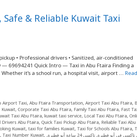
, Safe & Reliable Kuwait Taxi
pickup • Professional drivers • Sanitized, air-conditioned
w — 69694241 Quick Intro — Taxi in Abu Ftaira Finding a
Whether it’s a school run, a hospital visit, airport …
Rea
o Airport Taxi
,
Abu Ftaira Transportation
,
Airport Taxi Abu Ftaira
,
B
s Kuwait
,
Corporate Taxi Abu Ftaira
,
Family Taxi Abu Ftaira
,
Fast Tax
uwait Taxi Abu Ftaira
,
kuwait taxi service
,
Local Taxi Abu Ftaira
,
Onl
l Drivers Abu Ftaira
,
Quick Taxi Pickup Abu Ftaira
,
Reliable Taxi Abu
oking Kuwait
,
taxi for families Kuwait
,
Taxi for Schools Abu Ftaira
,
T
,
Taxi Number Kuwait
,
,
تاكسي 24 ساعة أبو فطيرة
,
تاكسي في أبو فطيرة