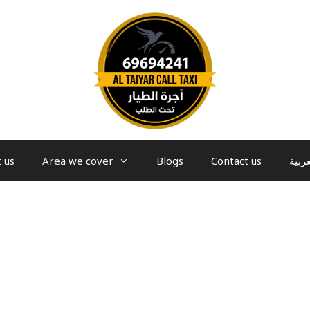
 us
Area we cover
Blogs
Contact us
عربية