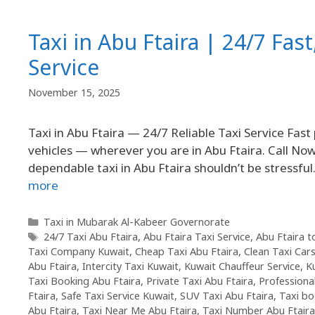
Taxi in Abu Ftaira | 24/7 Fast
Service
November 15, 2025
Taxi in Abu Ftaira — 24/7 Reliable Taxi Service Fast 
vehicles — wherever you are in Abu Ftaira. Call No
dependable taxi in Abu Ftaira shouldn’t be stressful. 
more
Taxi in Mubarak Al-Kabeer Governorate
24/7 Taxi Abu Ftaira
,
Abu Ftaira Taxi Service
,
Abu Ftaira t
Taxi Company Kuwait
,
Cheap Taxi Abu Ftaira
,
Clean Taxi Car
Abu Ftaira
,
Intercity Taxi Kuwait
,
Kuwait Chauffeur Service
,
K
Taxi Booking Abu Ftaira
,
Private Taxi Abu Ftaira
,
Professiona
Ftaira
,
Safe Taxi Service Kuwait
,
SUV Taxi Abu Ftaira
,
Taxi bo
Abu Ftaira
,
Taxi Near Me Abu Ftaira
,
Taxi Number Abu Ftaira