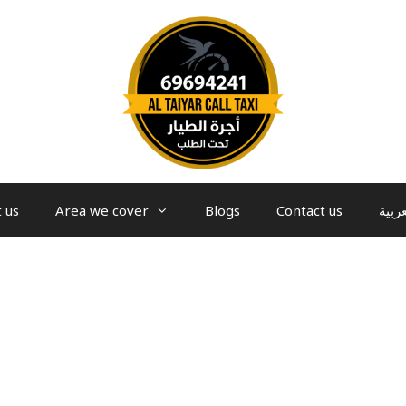
 us
Area we cover
Blogs
Contact us
عربية