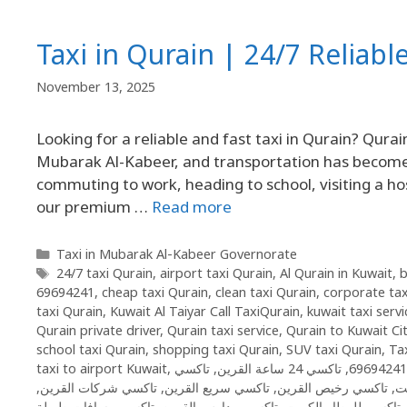
Taxi in Qurain | 24/7 Reliabl
November 13, 2025
Looking for a reliable and fast taxi in Qurain? Qurai
Mubarak Al-Kabeer, and transportation has become a
commuting to work, heading to school, visiting a hosp
our premium …
Read more
Taxi in Mubarak Al-Kabeer Governorate
24/7 taxi Qurain
,
airport taxi Qurain
,
Al Qurain in Kuwait
,
b
69694241
,
cheap taxi Qurain
,
clean taxi Qurain
,
corporate tax
taxi Qurain
,
Kuwait Al Taiyar Call TaxiQurain
,
kuwait taxi servi
Qurain private driver
,
Qurain taxi service
,
Qurain to Kuwait Cit
school taxi Qurain
,
shopping taxi Qurain
,
SUV taxi Qurain
,
Tax
taxi to airport Kuwait
,
,
تاكسي 24 ساعة القرين
,
,
تاكسي شركات القرين
,
تاكسي سريع القرين
,
تاكسي رخيص القرين
,
ت
تاكسي مسافات طويلة
,
تاكسي مدارس القرين
,
تاكسي للمطار الكويت