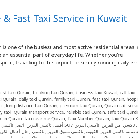
e & Fast Taxi Service in Kuwait
n is one of the busiest and most active residential areas i
n essential part of everyday life. Whether you’re
ital, traveling to the airport, or simply running daily er
est taxi Qurain
,
booking taxi Qurain
,
business taxi Kuwait
,
call taxi
i Qurain
,
daily taxi Qurain
,
family taxi Qurain
,
fast taxi Qurain
,
hospi
ce
,
long distance taxi Qurain
,
premium taxi Qurain
,
Qurain cab servi
y taxi
,
Qurain transport service
,
reliable taxi Qurain
,
safe taxi Qurai
i in Qurain
,
taxi near me Qurain
,
Taxi Number Qurain
,
taxi Qurain 
اتصل تاكسي 69694241
,
أفضل تاكسي القرين
تاكسي القرين
,
تاكسي آمن القرين
,
تاكسي رجال أعمال الكوي
,
تاكسي تسوق القرين
,
تاكسي القرين الكويت
,
عاصمة
,
تاكسي قريب القرين
,
تاكسي في القرين
,
تاكسي فاخر القرين
,
 عائلي القرين