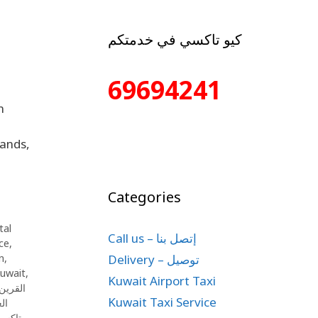
كيو تاكسي في خدمتكم
69694241
n
rands,
Categories
tal
Call us – إتصل بنا
ce
,
Delivery – توصيل
n
,
Kuwait
,
Kuwait Airport Taxi
تاكسي SUV القرين
Kuwait Taxi Service
ال
تاكسي