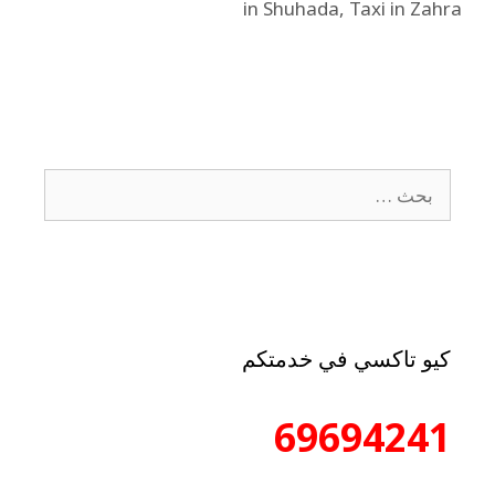
in Shuhada
,
Taxi in Zahra
خدمة سيارات الأجرة في صلوا –
رحلتك الموثوقة في أي وقت وأي
مكان
مارس 19, 2025
احجز رحلتك اليوم! 69694241 إذا كنت بحاجة إلى خدمة
سيارات الأجرة في صلوا، لا تبحث أكثر! صلوا هي منطقة
نشطة في محافظة حولي معروفة بشوارعها الحيوية
ومجتمعها المتنوع وسهولة الوصول إلى الطرق الرئيسية
للمدينة. سواء كنت متوجهاً إلى العمل، التسوق، أو موعد
مهم، تضمن لك الكويت تاكسي رحلة سلسة وخالية من
التوتر كلما احتجت إليها. …
إقرأ المزيد