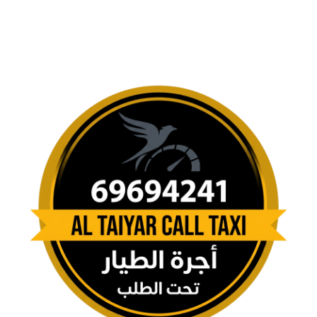
احجز رحلتك اليوم! 69694241 تاكسي في سلوى هي
خدمة تاكسي موثوقة، سريعة، ومصممة خصيصاً لتلبية
احتياجات سكان منطقة سلوى في الكويت. سواء كنت
ذاهبًا إلى العمل، المدرسة، المول، أو المطار، نحن نوفر
لك وسيلة تنقل مريحة وآمنة وفي الوقت المحدد. تُعد
سلوى من المناطق السكنية الهادئة في محافظة حولي،
وتحدّها مناطق مثل الرميثية، مشرف، …
إقرأ المزيد
سيارات الأجرة في محافظة حولي
Taxi in Bayan
,
Taxi in Hawally
,
Taxi in Jabriya
,
Taxi in Mubarak Al-Abdullah
,
Taxi in Rumaithiya
,
Taxi in Salam
,
Taxi In Salmiya
,
Taxi in Salwa
,
Taxi
in shaab
,
Taxi in Shuhada
,
Taxi in Zahra