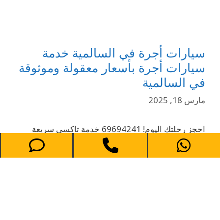
سيارات أجرة في السالمية خدمة
سيارات أجرة بأسعار معقولة وموثوقة
في السالمية
مارس 18, 2025
احجز رحلتك اليوم! 69694241 خدمة تاكسي سريعة
وموثوقة وبأسعار معقولة تاكسي في السالمية هل تبحث
عن خدمة تاكسي موثوقة في السالمية؟ توفر خدمتنا
رحلات تاكسي بأسعار معقولة وآمنة وسريعة من وإلى
السالمية، الكويت. سواء كنت في طريقك إلى العمل أو
لإنجاز المهام أو لحضور مناسبة اجتماعية، نضمن لك رحلة
مريحة وفي الوقت المحدد. مع أسطولنا من …
إقرأ المزيد