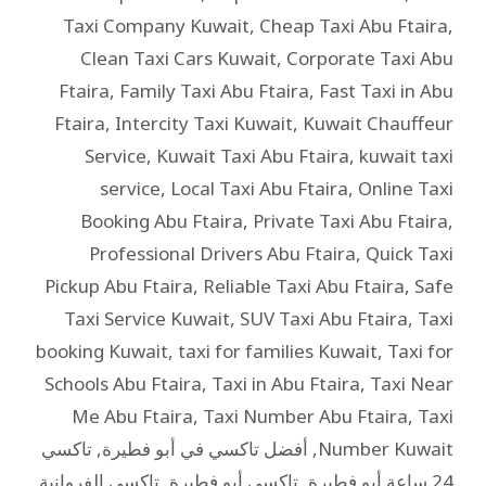
Taxi Company Kuwait
,
Cheap Taxi Abu Ftaira
,
Clean Taxi Cars Kuwait
,
Corporate Taxi Abu
Ftaira
,
Family Taxi Abu Ftaira
,
Fast Taxi in Abu
Ftaira
,
Intercity Taxi Kuwait
,
Kuwait Chauffeur
Service
,
Kuwait Taxi Abu Ftaira
,
kuwait taxi
service
,
Local Taxi Abu Ftaira
,
Online Taxi
Booking Abu Ftaira
,
Private Taxi Abu Ftaira
,
Professional Drivers Abu Ftaira
,
Quick Taxi
Pickup Abu Ftaira
,
Reliable Taxi Abu Ftaira
,
Safe
Taxi Service Kuwait
,
SUV Taxi Abu Ftaira
,
Taxi
booking Kuwait
,
taxi for families Kuwait
,
Taxi for
Schools Abu Ftaira
,
Taxi in Abu Ftaira
,
Taxi Near
Me Abu Ftaira
,
Taxi Number Abu Ftaira
,
Taxi
Number Kuwait
,
أفضل تاكسي في أبو فطيرة
,
تاكسي
24 ساعة أبو فطيرة
,
تاكسي أبو فطيرة
,
تاكسي الفروانية
,