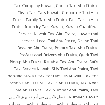
Taxi Company Kuwait
,
Cheap Taxi Abu Ftaira
,
Clean Taxi Cars Kuwait
,
Corporate Taxi Abu
Ftaira
,
Family Taxi Abu Ftaira
,
Fast Taxi in Abu
Ftaira
,
Intercity Taxi Kuwait
,
Kuwait Chauffeur
Service
,
Kuwait Taxi Abu Ftaira
,
kuwait taxi
service
,
Local Taxi Abu Ftaira
,
Online Taxi
Booking Abu Ftaira
,
Private Taxi Abu Ftaira
,
Professional Drivers Abu Ftaira
,
Quick Taxi
Pickup Abu Ftaira
,
Reliable Taxi Abu Ftaira
,
Safe
Taxi Service Kuwait
,
SUV Taxi Abu Ftaira
,
Taxi
booking Kuwait
,
taxi for families Kuwait
,
Taxi for
Schools Abu Ftaira
,
Taxi in Abu Ftaira
,
Taxi Near
Me Abu Ftaira
,
Taxi Number Abu Ftaira
,
Taxi
Number Kuwait
,
أفضل تاكسي في أبو فطيرة
,
تاكسي
24 ساعة أبو فطيرة
,
تاكسي أبو فطيرة
,
تاكسي الفروانية
,