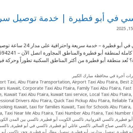
ي في أبو فطيرة | خدمة توصيل سريعة وآم
تاكسي في أبو فطيرة –
 تُعد منطقة أبو فطيرة من أكثر المناطق السكنية تطوراً وحركة 
ات أجرة في محافظة مبارك الكبير
ort Taxi
,
Abu Ftaira Transportation
,
Airport Taxi Abu Ftaira
,
Best
24/7 
ars Kuwait
,
Corporate Taxi Abu Ftaira
,
Family Taxi Abu Ftaira
,
Fast 
e
,
Kuwait Taxi Abu Ftaira
,
kuwait taxi service
,
Local Taxi Abu Ftaira
ssional Drivers Abu Ftaira
,
Quick Taxi Pickup Abu Ftaira
,
Reliable T
ooking Kuwait
,
taxi for families Kuwait
,
Taxi for Schools Abu Ftaira
,
ra
,
Taxi Near Me Abu Ftaira
,
Taxi Number Abu Ftaira
,
Taxi Number 
بو فطيرة
,
تاكسي الفروانية
,
تاكسي الكويت أبو فطيرة
,
تاكسي بين المدن الكو
رة
,
تاكسي صباح السالم
,
تاكسي عائلي أبو فطيرة
,
تاكسي في أبو فطيرة
,
تاكسي
أبو فطيرة
,
توصيل مدارس أبو فطيرة
,
توصيل مطار أبو فطيرة
,
حجز تاكسي أبو 