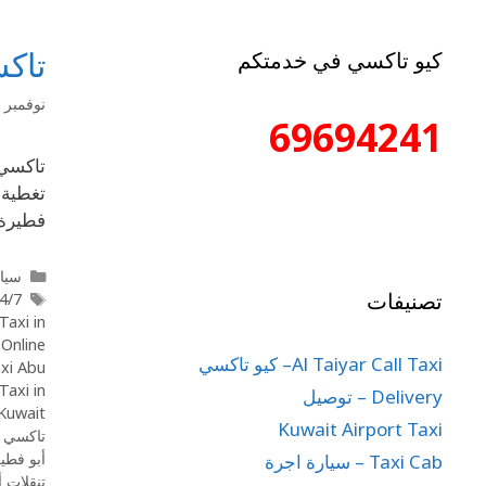
تاكس
كيو تاكسي في خدمتكم
نوفمبر 15, 2025
69694241
فطيرة؟
سيار
تصنيفات
Taxi Abu Ftaira
Taxi in
,
Online
Al Taiyar Call Taxi– كيو تاكسي
axi Abu
Taxi in
Delivery – توصيل
Kuwait
Kuwait Airport Taxi
تاكسي أ
أبو فطي
Taxi Cab – سيارة اجرة
تنقلات 