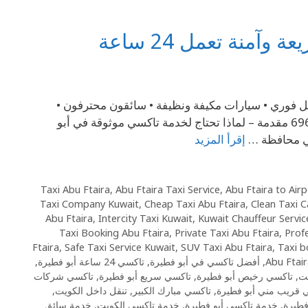
نة تعمل 24 ساعة
 خدمة سريعة واحترافية على مدار 24 ساعة توصيل فوري • سيارات مكيفة ونظيفة • سائقون محترفون •
تغطية كاملة لمنطقة أبو فطيرة والمناطق المجاورة اتصل الآن – 69694241 مقدمة – لماذا تحتاج لخدمة تاكسي موثوقة في أبو
في محافظة …
إقرأ المزيد
,
Abu Ftaira Taxi Service
,
Abu Ftaira to Airp
Taxi Company Kuwait
,
Cheap Taxi Abu Ftaira
,
Clean Taxi C
Abu Ftaira
,
Intercity Taxi Kuwait
,
Kuwait Chauffeur Servic
Taxi Booking Abu Ftaira
,
Private Taxi Abu Ftaira
,
Profe
Ftaira
,
Safe Taxi Service Kuwait
,
SUV Taxi Abu Ftaira
,
Taxi b
Abu Ftai
,
أفضل تاكسي في أبو فطيرة
,
تاكسي 24 ساعة أبو فطيرة
,
يت
,
تاكسي رخيص أبو فطيرة
,
تاكسي سريع أبو فطيرة
,
تاكسي شركات
 قريب مني أبو فطيرة
,
تاكسي مبارك الكبير
,
تنقل داخل الكويت
,
فطيرة
,
خدمة تاكسي أبو فطيرة
,
خدمة تاكسي الكويت
,
خدمة سائق