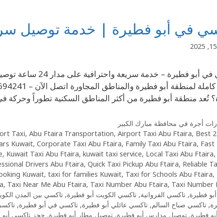
ي في أبو فطيرة | خدمة توصيل سريعة وآم
تاكسي في أبو فطيرة –
 تُعد منطقة أبو فطيرة من أكثر المناطق السكنية تطوراً وحركة 
ات أجرة في محافظة مبارك الكبير
ort Taxi
,
Abu Ftaira Transportation
,
Airport Taxi Abu Ftaira
,
Best
24/7 
ars Kuwait
,
Corporate Taxi Abu Ftaira
,
Family Taxi Abu Ftaira
,
Fast 
e
,
Kuwait Taxi Abu Ftaira
,
kuwait taxi service
,
Local Taxi Abu Ftaira
ssional Drivers Abu Ftaira
,
Quick Taxi Pickup Abu Ftaira
,
Reliable T
ooking Kuwait
,
taxi for families Kuwait
,
Taxi for Schools Abu Ftaira
,
ra
,
Taxi Near Me Abu Ftaira
,
Taxi Number Abu Ftaira
,
Taxi Number 
بو فطيرة
,
تاكسي الفروانية
,
تاكسي الكويت أبو فطيرة
,
تاكسي بين المدن الكو
رة
,
تاكسي صباح السالم
,
تاكسي عائلي أبو فطيرة
,
تاكسي في أبو فطيرة
,
تاكسي
أبو فطيرة
,
توصيل مدارس أبو فطيرة
,
توصيل مطار أبو فطيرة
,
حجز تاكسي أبو 