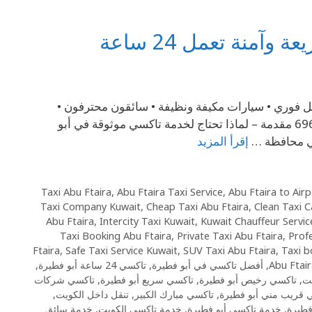
نة تعمل 24 ساعة
 خدمة سريعة واحترافية على مدار 24 ساعة توصيل فوري • سيارات مكيفة ونظيفة • سائقون محترفون •
تغطية كاملة لمنطقة أبو فطيرة والمناطق المجاورة اتصل الآن – 69694241 مقدمة – لماذا تحتاج لخدمة تاكسي موثوقة في أبو
في محافظة …
إقرأ المزيد
,
Abu Ftaira Taxi Service
,
Abu Ftaira to Airp
Taxi Company Kuwait
,
Cheap Taxi Abu Ftaira
,
Clean Taxi C
Abu Ftaira
,
Intercity Taxi Kuwait
,
Kuwait Chauffeur Servic
Taxi Booking Abu Ftaira
,
Private Taxi Abu Ftaira
,
Profe
Ftaira
,
Safe Taxi Service Kuwait
,
SUV Taxi Abu Ftaira
,
Taxi b
Abu Ftai
,
أفضل تاكسي في أبو فطيرة
,
تاكسي 24 ساعة أبو فطيرة
,
يت
,
تاكسي رخيص أبو فطيرة
,
تاكسي سريع أبو فطيرة
,
تاكسي شركات
 قريب مني أبو فطيرة
,
تاكسي مبارك الكبير
,
تنقل داخل الكويت
,
فطيرة
,
خدمة تاكسي أبو فطيرة
,
خدمة تاكسي الكويت
,
خدمة سائق