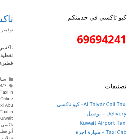
تاكس
كيو تاكسي في خدمتكم
نوفمبر 15, 2025
69694241
فطيرة؟
سيار
تصنيفات
Taxi Abu Ftaira
Taxi in
,
Online
Al Taiyar Call Taxi– كيو تاكسي
axi Abu
Taxi in
Delivery – توصيل
Kuwait
Kuwait Airport Taxi
تاكسي أ
أبو فطي
Taxi Cab – سيارة اجرة
تنقلات 