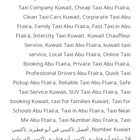
Taxi Company Kuwait
,
Cheap Taxi Abu Ftaira
,
Clean Taxi Cars Kuwait
,
Corporate Taxi Abu
Ftaira
,
Family Taxi Abu Ftaira
,
Fast Taxi in Abu
Ftaira
,
Intercity Taxi Kuwait
,
Kuwait Chauffeur
Service
,
Kuwait Taxi Abu Ftaira
,
kuwait taxi
service
,
Local Taxi Abu Ftaira
,
Online Taxi
Booking Abu Ftaira
,
Private Taxi Abu Ftaira
,
Professional Drivers Abu Ftaira
,
Quick Taxi
Pickup Abu Ftaira
,
Reliable Taxi Abu Ftaira
,
Safe
Taxi Service Kuwait
,
SUV Taxi Abu Ftaira
,
Taxi
booking Kuwait
,
taxi for families Kuwait
,
Taxi for
Schools Abu Ftaira
,
Taxi in Abu Ftaira
,
Taxi Near
Me Abu Ftaira
,
Taxi Number Abu Ftaira
,
Taxi
Number Kuwait
,
أفضل تاكسي في أبو فطيرة
,
تاكسي
24 ساعة أبو فطيرة
,
تاكسي أبو فطيرة
,
تاكسي الفروانية
,