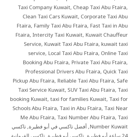
Taxi Company Kuwait
,
Cheap Taxi Abu Ftaira
,
Clean Taxi Cars Kuwait
,
Corporate Taxi Abu
Ftaira
,
Family Taxi Abu Ftaira
,
Fast Taxi in Abu
Ftaira
,
Intercity Taxi Kuwait
,
Kuwait Chauffeur
Service
,
Kuwait Taxi Abu Ftaira
,
kuwait taxi
service
,
Local Taxi Abu Ftaira
,
Online Taxi
Booking Abu Ftaira
,
Private Taxi Abu Ftaira
,
Professional Drivers Abu Ftaira
,
Quick Taxi
Pickup Abu Ftaira
,
Reliable Taxi Abu Ftaira
,
Safe
Taxi Service Kuwait
,
SUV Taxi Abu Ftaira
,
Taxi
booking Kuwait
,
taxi for families Kuwait
,
Taxi for
Schools Abu Ftaira
,
Taxi in Abu Ftaira
,
Taxi Near
Me Abu Ftaira
,
Taxi Number Abu Ftaira
,
Taxi
Number Kuwait
,
أفضل تاكسي في أبو فطيرة
,
تاكسي
24 ساعة أبو فطيرة
,
تاكسي أبو فطيرة
,
تاكسي الفروانية
,