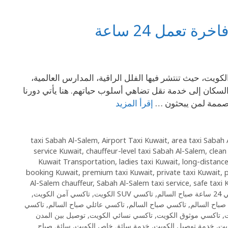
تعمل 24 ساعة
الكويت، حيث تنتشر فيها الفلل الراقية، المدارس العالمية،
السكان إلى خدمة نقل تضاهي أسلوب حياتهم. هنا يأتي دورنا
مصممة لمن يبحثون …
إقرأ المزيد
,
Airport Taxi Kuwait
,
area taxi Sabah
service Kuwait
,
chauffeur-level taxi Sabah Al-Salem
,
clean
Kuwait Transportation
,
ladies taxi Kuwait
,
long-distance
booking Kuwait
,
premium taxi Kuwait
,
private taxi Kuwait
,
p
Al-Salem chauffeur
,
Sabah Al-Salem taxi service
,
safe taxi 
 السالم
,
تاكسي SUV الكويت
,
تاكسي آمن الكويت
,
صباح السالم
,
تاكسي صباح السالم
,
تاكسي عائلي صباح السالم
,
تاكسي
,
تاكسي موثوق الكويت
,
تاكسي نسائي الكويت
,
توصيل بين المدن
يت
,
خدمة توصيل الكويت
,
خدمة سائق خاص الكويت
,
سائق صباح