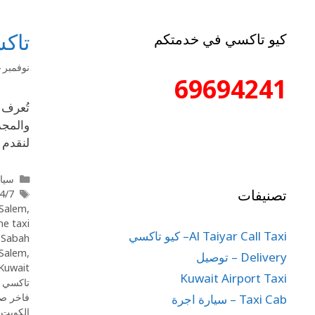
تاكس
كيو تاكسي في خدمتكم
نوفمبر 24, 2025
69694241
تُعرف 
والمجم
لنقدم 
سيار
تصنيفات
xi Sabah Al-Salem
-Salem
,
ne taxi
Al Taiyar Call Taxi– كيو تاكسي
,
Sabah
-Salem
,
Delivery – توصيل
Kuwait
Kuwait Airport Taxi
تاكسي ا
فاخر صب
Taxi Cab – سيارة اجرة
الكويت
,