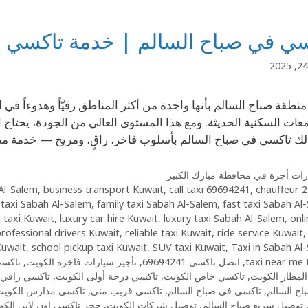
ي في صباح السالم | خدمة تاكسي فاخرة 
منطقة صباح السالم بأنها واحدة من أكثر المناطق رقيّاً وهدوءاً في 
عات السكنية الحديثة. ومع هذا المستوى العالي من الجودة، يحتاج 
لك تاكسي في صباح السالم بأسلوب فاخر، راقٍ، ومريح — خدمة 
ات أجرة في محافظة مبارك الكبير
 Al-Salem
,
business transport Kuwait
,
call taxi 69694241
,
chauffeur
24/7 ta
 taxi Sabah Al-Salem
,
family taxi Sabah Al-Salem
,
fast taxi Sabah Al
 taxi Kuwait
,
luxury car hire Kuwait
,
luxury taxi Sabah Al-Salem
,
onli
rofessional drivers Kuwait
,
reliable taxi Kuwait
,
ride service Kuwait
Kuwait
,
school pickup taxi Kuwait
,
SUV taxi Kuwait
,
Taxi in Sabah Al
taxi near me 
,
اتصل تاكسي 69694241
,
تأجير سيارات فاخرة الكويت
,
تاكسي 24 ساعة صباح
لمطار الكويت
,
تاكسي خاص الكويت
,
تاكسي درجة أولى الكويت
,
تاكسي راقي 
اح السالم
,
تاكسي في صباح السالم
,
تاكسي قريب مني
,
تاكسي مدارس الكويت
توصيل سريع صباح السالم
,
توصيل شركات الكويت
,
حجز تاكسي اون لاين الكو