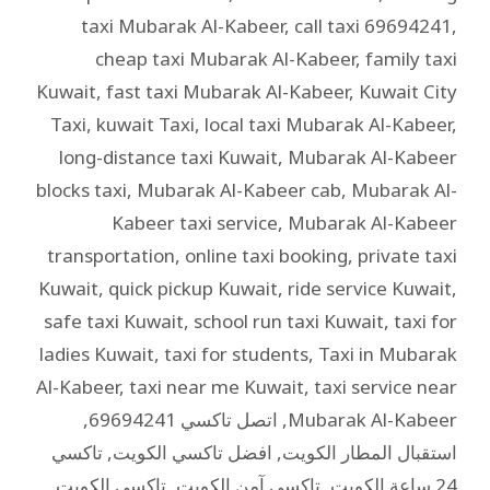
taxi Mubarak Al-Kabeer
,
call taxi 69694241
,
cheap taxi Mubarak Al-Kabeer
,
family taxi
Kuwait
,
fast taxi Mubarak Al-Kabeer
,
Kuwait City
Taxi
,
kuwait Taxi
,
local taxi Mubarak Al-Kabeer
,
long-distance taxi Kuwait
,
Mubarak Al-Kabeer
blocks taxi
,
Mubarak Al-Kabeer cab
,
Mubarak Al-
Kabeer taxi service
,
Mubarak Al-Kabeer
transportation
,
online taxi booking
,
private taxi
Kuwait
,
quick pickup Kuwait
,
ride service Kuwait
,
safe taxi Kuwait
,
school run taxi Kuwait
,
taxi for
ladies Kuwait
,
taxi for students
,
Taxi in Mubarak
Al-Kabeer
,
taxi near me Kuwait
,
taxi service near
Mubarak Al-Kabeer
,
اتصل تاكسي 69694241
,
استقبال المطار الكويت
,
افضل تاكسي الكويت
,
تاكسي
24 ساعة الكويت
,
تاكسي آمن الكويت
,
تاكسي الكويت
,