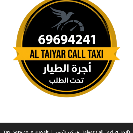
© 2026 Al Taiyar Call Taxi- كيو تاكسي | Taxi Service in Kuwait