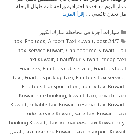
مدار اليوم مع خدمة احترافية وراحة تامة طوال الرحلة.
هل تحتاج تاكسي …
إقرأ المزيد
سيارات أجرة في محافظة مبارك الكبير
,
Airport Taxi Kuwait
,
best
24/7 taxi Fnaitees
taxi service Kuwait
,
Cab near me Kuwait
,
Call
Taxi Kuwait
,
Chauffeur Kuwait
,
cheap taxi
Fnaitees
,
Fnaitees cab service
,
Fnaitees local
taxi
,
Fnaitees pick up taxi
,
Fnaitees taxi service
,
Fnaitees transportation
,
hourly taxi Kuwait
,
Kuwait ride booking
,
kuwait Taxi
,
private taxi
Kuwait
,
reliable taxi Kuwait
,
reserve taxi Kuwait
,
ride service Kuwait
,
safe taxi Kuwait
,
Taxi
booking Kuwait
,
Taxi in Fnaitees
,
taxi Kuwait city
,
taxi to airport Kuwait
,
taxi near me Kuwait
,
اتصل