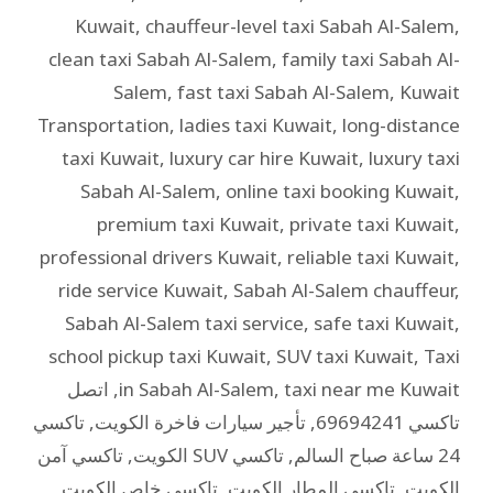
Kuwait
,
chauffeur-level taxi Sabah Al-Salem
,
clean taxi Sabah Al-Salem
,
family taxi Sabah Al-
Salem
,
fast taxi Sabah Al-Salem
,
Kuwait
Transportation
,
ladies taxi Kuwait
,
long-distance
taxi Kuwait
,
luxury car hire Kuwait
,
luxury taxi
Sabah Al-Salem
,
online taxi booking Kuwait
,
premium taxi Kuwait
,
private taxi Kuwait
,
professional drivers Kuwait
,
reliable taxi Kuwait
,
ride service Kuwait
,
Sabah Al-Salem chauffeur
,
Sabah Al-Salem taxi service
,
safe taxi Kuwait
,
school pickup taxi Kuwait
,
SUV taxi Kuwait
,
Taxi
taxi near me Kuwait
,
in Sabah Al-Salem
,
اتصل
تاكسي 69694241
,
تأجير سيارات فاخرة الكويت
,
تاكسي
24 ساعة صباح السالم
,
تاكسي SUV الكويت
,
تاكسي آمن
الكويت
,
تاكسي المطار الكويت
,
تاكسي خاص الكويت
,