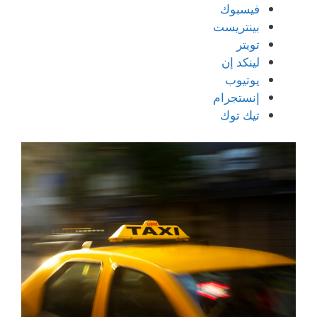
فيسبوك
بينتريست
تويتر
لينكد إن
يوتيوب
إنستجرام
تيك توك