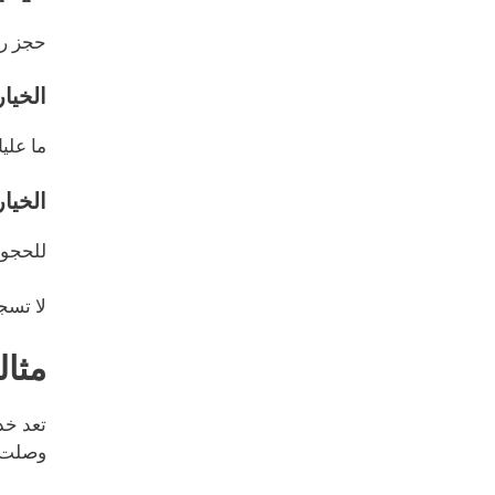
حجز ر
الخيار 1: الحجز عبر و
ما علي
الخيار 2: الاتصال الم
للحجوز
لا تسج
مثال
تعد خد
وصلت ب