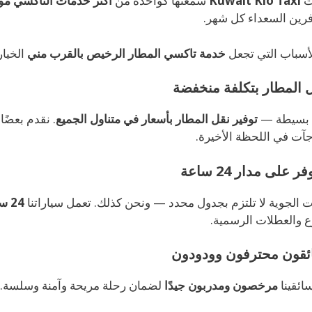
ت
Kuwait Kio Taxi
سمعتها كواحدة من
أكثر خدمات التاكسي مو
رين السعداء كل شهر.
لأسباب التي تجعل
خدمة تاكسي المطار الرخيص بالقرب مني
الخيار
ا بسيطة —
توفير نقل المطار بأسعار في متناول الجميع
. نقدم بعضًا
جآت في اللحظة الأخيرة.
ت الجوية لا تلتزم بجدول محدد — ونحن كذلك. تعمل سياراتنا
24 ساعة يوميًا، 7 أيام في الأسبوع
ع والعطلات الرسمية.
ائقينا
مرخصون ومدربون جيدًا
لضمان رحلة مريحة وآمنة وسلسة.