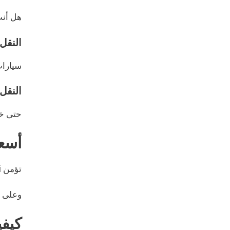
هل أنت
النقل 
سيارا
النقل
حتى خي
أسعا
تؤمن
i
وعلى ع
كيف