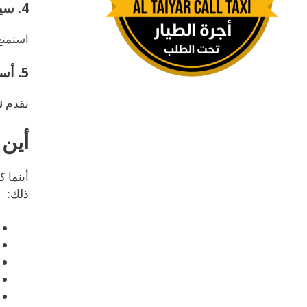
4. سيارات نظيفة ومكيفة
استمتع
5. أسعار شفافة وثابتة
نقدم
ن
أين
أينما 
ذلك: