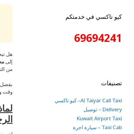
كيو تاكسي في خدمتكم
69694241
هل تب
إلى
مطا
من التو
تصنيفات
بفضل أ
وقت وأ
Al Taiyar Call Taxi– كيو تاكسي
Delivery – توصيل
الر
Kuwait Airport Taxi
Taxi Cab – سيارة اجرة