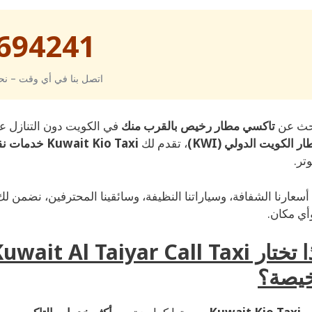
694241
اتصل بنا في أي وقت – نح
حث عن
تاكسي مطار رخيص بالقرب منك
في الكويت دون التنازل عن
ر الكويت الدولي (KWI)
، تقدم لك
Kuwait Kio Taxi
خدمات نقل 
تر.
سعارنا الشفافة، وسياراتنا النظيفة، وسائقينا المحترفين، نضمن ل
ي مكان.
خيصة؟