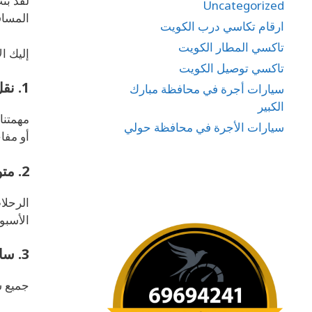
لقد بن
Uncategorized
المساف
ارقام تكاسي درب الكويت
تاكسي المطار الكويت
إليك ا
تاكسي توصيل الكويت
1. نقل المطار بتكلفة منخفضة
سيارات أجرة في محافظة مبارك
الكبير
مهمتن
سيارات الأجرة في محافظة حولي
أو مفا
2. متوفر على مدار 24 ساعة
الرحلا
الأسبو
3. سائقون محترفون وودودون
جميع س