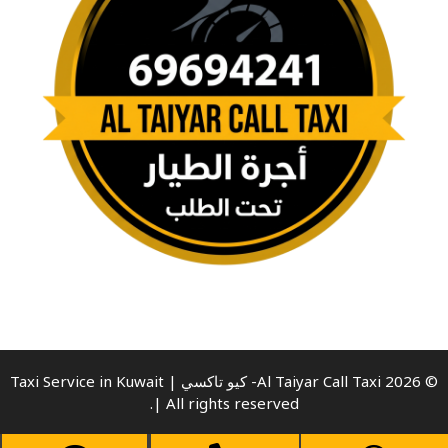
© 2026 Al Taiyar Call Taxi- كيو تاكسي | Taxi Service in Kuwait
| All rights reserved.