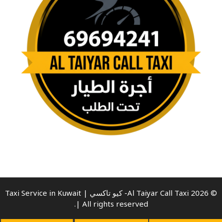
© 2026 Al Taiyar Call Taxi- كيو تاكسي | Taxi Service in Kuwait
| All rights reserved.