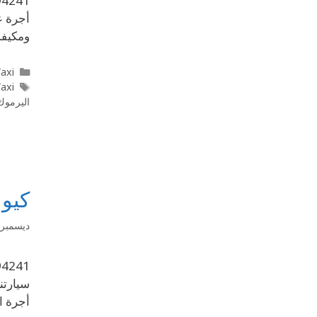
أجرة ع
ومكيفة
l Taxi
Taxi
اليرموك
كيو تاكسي 4241
ديسمبر 29, 019
أجرة الدروع 