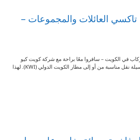
في الكويت | تاكسي العائلات والمجموعات –
69694 اتصل بنا في أي وقت – نحن جاهزون! نقل المطار بسيارة 6 ركاب في الكويت – سافروا معًا براحة مع شركة كويت كيو
تاكسي. عند السفر كعائلة أو مجموعة، قد يكون من الصعب العثور على وسيلة نقل مناسبة من أو إلى مطار الكويت الدولي (KWI). لهذا