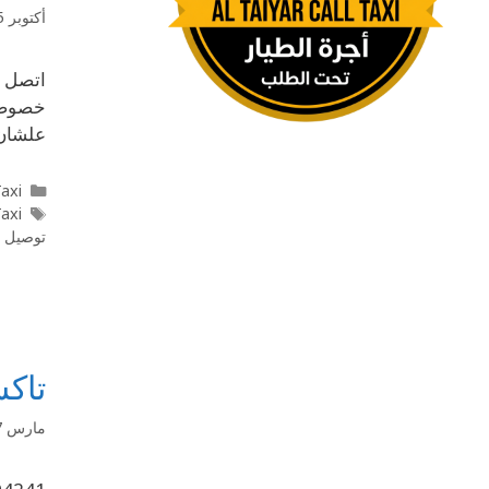
أكتوبر 5, 2025
علشان 
axi
Taxi
توصيل ل
تاكس
مارس 27, 2020