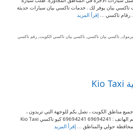
ة توصيل سيارات الأجرة في المناطق المجاورة. طلب سيارة
تاكسي بيان يوفر لك . خدمات تاكسي بيان سيارات حديثة
. رقام تاكسي …
إقرأ المزيد
يرموك
,
تاكسي بيان تاكسي
,
تاكسي بيان تاكسي الكويت
,
رقم تاكسي
في جميع مناطق الكويت ، نصل بكم للوجهة التي تريدون ،
سيارتنا حديثة وسائقينا محترفين ولهم دلالة بكل المناطق والمحافظات رقم الهاتف : 69694241 69694241 كيو تاكسي Kio Taxi
إقرأ المزيد