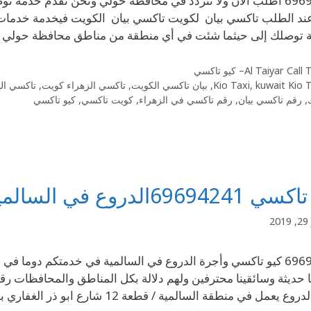
69694241 اطلب الآن ولا تتردد في محافظة حولي ونحن نقدم خدم
ند الطلب تاكسي بيان لكويت تاكسي بيان الكويت فيخدمة خدمات 
 توصلك إلى حيثما شئت في أي منطقة من مناطق محافظة حولي 
Al Taiyar Cal– كيو تاكسي
kuwait Kio 
,
Kio Taxi
,
بيان تاكسي الكويت
,
تاكسي الزهراء كويت
,
تاكسي ال
,
رقم تاكسي بيان
,
رقم تاكسي في الزهراء
,
كويت تاكسي
,
كيو تاكسي
6969الدروع في السالمية Kio Taxi
2
69694241 كيو تاكسي وأجرة الدروع في السالمية في خدمتكم دوما 
يعمل في منطقة السالمية / قطعة 12 شارع ابو ذر الغفاري بمحافظة حولي والمناطق …