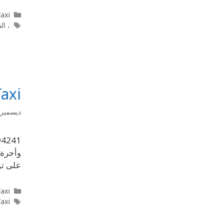
l Taxi
، ا
Call Taxi
ديسمبر 25, 019
وأجرة 
على تو
l Taxi
Taxi