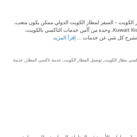
ت +96569694241 خدمة تاكسي مطار الكويت – السفر لمطار الكويت الدولي ممكن يكون متعب،
خصوصًا لو مستعجل على رحلتك أو حامل شنط تقيلة. هنا يجي دور Kuwait Kio Taxi، وحدة من أأمن خدمات التاكسي بالكويت،
اح نشرح كل شي عن خدمات …
إقرأ المزيد
كسي مطار الكويت
,
توصيل المطار الكويت
,
خدمة تاكسي المطار
,
خدمة