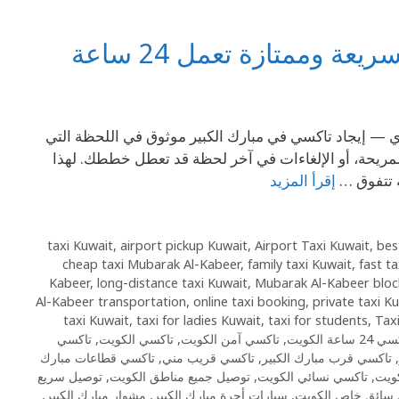
 وممتازة تعمل 24 ساعة
تحدي — إيجاد تاكسي في مبارك الكبير موثوق في اللحظة التي
 المريحة، أو الإلغاءات في آخر لحظة قد تعطل خططك. لهذا
ة تتفوق …
إقرأ المزيد
,
airport pickup Kuwait
,
Airport Taxi Kuwait
,
bes
cheap taxi Mubarak Al-Kabeer
,
family taxi Kuwait
,
fast t
Kabeer
,
long-distance taxi Kuwait
,
Mubarak Al-Kabeer block
Al-Kabeer transportation
,
online taxi booking
,
private taxi K
taxi Kuwait
,
taxi for ladies Kuwait
,
taxi for students
,
Tax
2 ساعة الكويت
,
تاكسي آمن الكويت
,
تاكسي الكويت
,
تاكسي
,
تاكسي قرب مبارك الكبير
,
تاكسي قريب مني
,
تاكسي قطاعات مبارك
كويت
,
تاكسي نسائي الكويت
,
توصيل جميع مناطق الكويت
,
توصيل سريع
سائق خاص الكويت
,
سيارات أجرة مبارك الكبير
,
مشوار مبارك الكبير
,