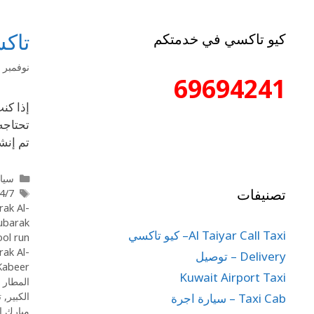
تاكس
كيو تاكسي في خدمتكم
نوفمبر 23, 2025
69694241
إذا كن
تحتاجه
تم إنش
سيار
تصنيفات
 taxi Kuwait
rak Al-
barak
Al Taiyar Call Taxi– كيو تاكسي
ool run
rak Al-
Delivery – توصيل
Kabeer
Kuwait Airport Taxi
المطار 
الكبير
,
ت
Taxi Cab – سيارة اجرة
مبارك ال