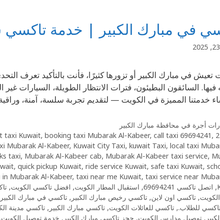
ي في مبارك الكبير | خدمة تاكسي سريعة
ت تعيش في مبارك الكبير أو تزورها كثيرًا، فأنت بالتأكيد تعرف ال
 فيها. السائقون البطيئون، فترات الانتظار الطويلة، السيارات غير
اء خدمتنا المميزة في الكويت — لتقديم تجربة سلسة، آمنة، وراقي
ات أجرة في محافظة مبارك الكبير
t taxi Kuwait
,
booking taxi Mubarak Al-Kabeer
,
call taxi 69694241
,
24/7
axi Mubarak Al-Kabeer
,
Kuwait City Taxi
,
kuwait Taxi
,
local taxi Muba
s taxi
,
Mubarak Al-Kabeer cab
,
Mubarak Al-Kabeer taxi service
,
Mu
uwait
,
quick pickup Kuwait
,
ride service Kuwait
,
safe taxi Kuwait
,
sch
i in Mubarak Al-Kabeer
,
taxi near me Kuwait
,
taxi service near Muba
,
اتصل تاكسي 69694241
,
استقبال المطار الكويت
,
افضل تاكسي الكويت
,
تاكسي 4
الكويت
,
تاكسي اون لاين
,
تاكسي رخيص مبارك الكبير
,
تاكسي في مبارك الكبير
اكسي للطلاب.
,
تاكسي للعائلات الكويت
,
تاكسي مبارك الكبير
,
تاكسي مدينة ال
كبير
,
توصيل مدارس الكويت
,
حجز تاكسي مبارك الكبير
,
خدمة توصيل الكويت
,