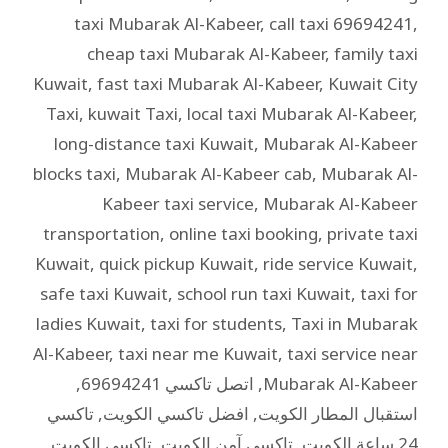
taxi Mubarak Al-Kabeer
,
call taxi 69694241
,
cheap taxi Mubarak Al-Kabeer
,
family taxi
Kuwait
,
fast taxi Mubarak Al-Kabeer
,
Kuwait City
Taxi
,
kuwait Taxi
,
local taxi Mubarak Al-Kabeer
,
long-distance taxi Kuwait
,
Mubarak Al-Kabeer
blocks taxi
,
Mubarak Al-Kabeer cab
,
Mubarak Al-
Kabeer taxi service
,
Mubarak Al-Kabeer
transportation
,
online taxi booking
,
private taxi
Kuwait
,
quick pickup Kuwait
,
ride service Kuwait
,
safe taxi Kuwait
,
school run taxi Kuwait
,
taxi for
ladies Kuwait
,
taxi for students
,
Taxi in Mubarak
Al-Kabeer
,
taxi near me Kuwait
,
taxi service near
Mubarak Al-Kabeer
,
اتصل تاكسي 69694241
,
استقبال المطار الكويت
,
افضل تاكسي الكويت
,
تاكسي
24 ساعة الكويت
,
تاكسي آمن الكويت
,
تاكسي الكويت
,