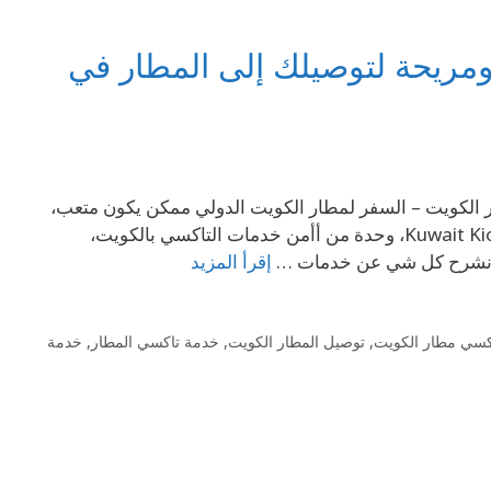
مريحة لتوصيلك إلى المطار في
ت +96569694241 خدمة تاكسي مطار الكويت – السفر لمطار الكويت الدولي ممكن يكون متعب،
خصوصًا لو مستعجل على رحلتك أو حامل شنط تقيلة. هنا يجي دور Kuwait Kio Taxi، وحدة من أأمن خدمات التاكسي بالكويت،
اح نشرح كل شي عن خدمات …
إقرأ المزيد
كسي مطار الكويت
,
توصيل المطار الكويت
,
خدمة تاكسي المطار
,
خدمة