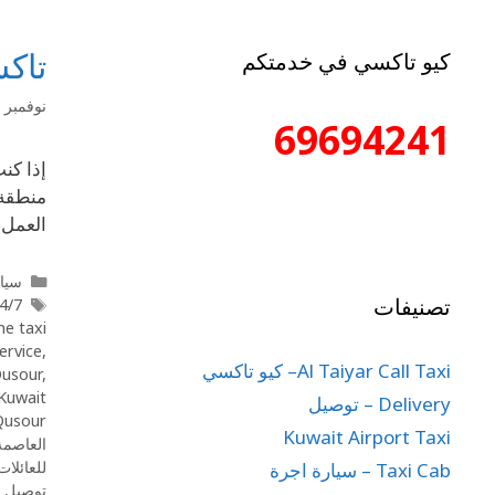
تاكس
كيو تاكسي في خدمتكم
نوفمبر 12, 2025
69694241
إذا كن
منطقة 
العمل،
سيار
تصنيفات
 taxi Qusour
ne taxi
ervice
,
Al Taiyar Call Taxi– كيو تاكسي
Qusour
,
 Kuwait
Delivery – توصيل
Qusour
Kuwait Airport Taxi
العاصمة
للعائلا
Taxi Cab – سيارة اجرة
توصيل س