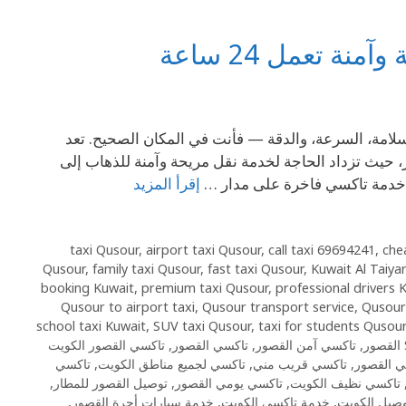
 تعمل 24 ساعة
لامة، السرعة، والدقة — فأنت في المكان الصحيح. تعد
 حيث تزداد الحاجة لخدمة نقل مريحة وآمنة للذهاب إلى
م خدمة تاكسي فاخرة على مدار …
إقرأ المزيد
,
airport taxi Qusour
,
call taxi 69694241
,
che
Qusour
,
family taxi Qusour
,
fast taxi Qusour
,
Kuwait Al Taiya
booking Kuwait
,
premium taxi Qusour
,
professional drivers 
Qusour to airport taxi
,
Qusour transport service
,
Qusour
school taxi Kuwait
,
SUV taxi Qusour
,
taxi for students Qusour
,
تاكسي آمن القصور
,
تاكسي القصور
,
تاكسي القصور الكويت
 القصور
,
تاكسي قريب مني
,
تاكسي لجميع مناطق الكويت
,
تاكسي
تاكسي نظيف الكويت
,
تاكسي يومي القصور
,
توصيل القصور للمطار
,
وصيل الكويت
,
خدمة تاكسي الكويت
,
خدمة سيارات أجرة القصور
,