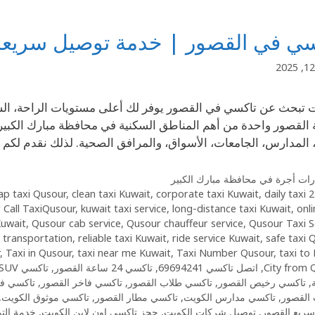
ي في القصور | خدمة توصيل سريعة وآمنة
ت تبحث عن تاكسي في القصور يوفر لك أعلى مستويات الراحة، الس
القصور واحدة من أهم المناطق السكنية في محافظة مبارك الكبير،
 المدارس، الجامعات، الأسواق، والمرافق الصحية. لذلك نقدم لك
ات أجرة في محافظة مبارك الكبير
ap taxi Qusour
,
clean taxi Kuwait
,
corporate taxi Kuwait
,
daily taxi
24/7
r Call TaxiQusour
,
kuwait taxi service
,
long-distance taxi Kuwait
,
onli
Kuwait
,
Qusour cab service
,
Qusour chauffeur service
,
Qusour Taxi S
 transportation
,
reliable taxi Kuwait
,
ride service Kuwait
,
safe taxi 
,
Taxi in Qusour
,
taxi near me Kuwait
,
Taxi Number Qusour
,
taxi to
City from 
,
اتصل تاكسي 69694241
,
تاكسي 24 ساعة القصور
,
تاكسي SUV القصور
,
تاكسي رخيص القصور
,
تاكسي طلاب القصور
,
تاكسي فاخر القصور
,
تاكسي في
ت القصور
,
تاكسي مدارس الكويت
,
تاكسي مطار القصور
,
تاكسي موثوق الكويت
,
ريع القصور
,
توصيل شركات الكويت
,
حجز تاكسي اون لاين الكويت
,
خدمة الت