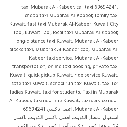
taxi Mubarak Al-Kabeer
,
call taxi 69694241
,
cheap taxi Mubarak Al-Kabeer
,
family taxi
Kuwait
,
fast taxi Mubarak Al-Kabeer
,
Kuwait City
Taxi
,
kuwait Taxi
,
local taxi Mubarak Al-Kabeer
,
long-distance taxi Kuwait
,
Mubarak Al-Kabeer
blocks taxi
,
Mubarak Al-Kabeer cab
,
Mubarak Al-
Kabeer taxi service
,
Mubarak Al-Kabeer
transportation
,
online taxi booking
,
private taxi
Kuwait
,
quick pickup Kuwait
,
ride service Kuwait
,
safe taxi Kuwait
,
school run taxi Kuwait
,
taxi for
ladies Kuwait
,
taxi for students
,
Taxi in Mubarak
Al-Kabeer
,
taxi near me Kuwait
,
taxi service near
Mubarak Al-Kabeer
,
اتصل تاكسي 69694241
,
استقبال المطار الكويت
,
افضل تاكسي الكويت
,
تاكسي
24 ساعة الكويت
,
تاكسي آمن الكويت
,
تاكسي الكويت
,