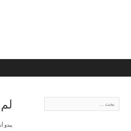
لم 
يبدو أ