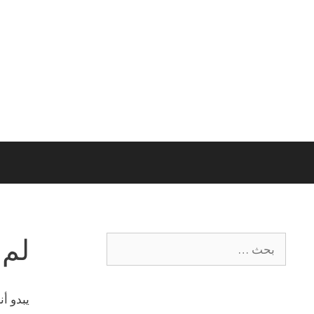
لم 
يبدو أ